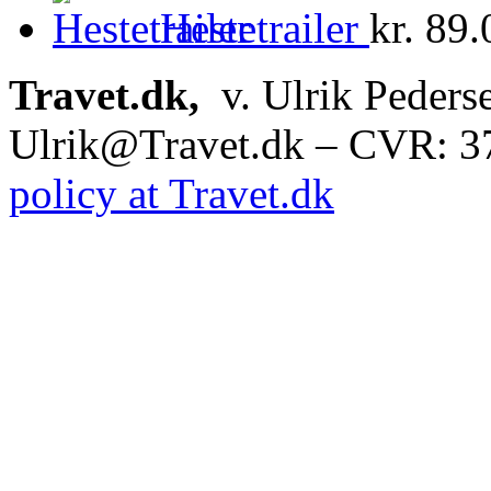
Hestetrailer
kr.
89.
Travet.dk,
v. Ulrik Peders
Ulrik@Travet.dk – CVR: 
policy at Travet.dk