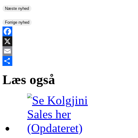
Næste nyhed
Forrige nyhed
Facebook
X
Email
Share
Læs også