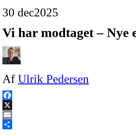
30 dec
2025
Vi har modtaget – Nye 
Af
Ulrik Pedersen
Facebook
X
Email
Share