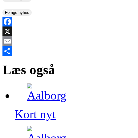
Forrige nyhed
Facebook
X
Email
Share
Læs også
Kort nyt