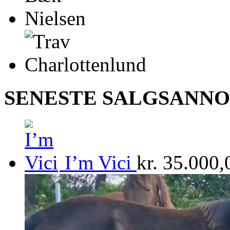
SENESTE SALGSANN
I’m Vici
kr.
35.000,