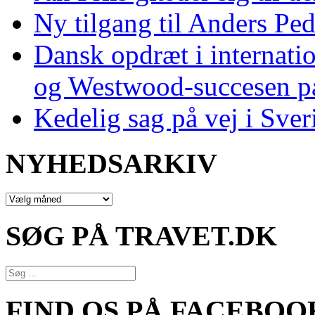
Ny tilgang til Anders Pe
Dansk opdræt i internati
og Westwood‑succesen p
Kedelig sag på vej i Sver
NYHEDSARKIV
NYHEDSARKIV
SØG PÅ TRAVET.DK
FIND OS PÅ FACEBOO