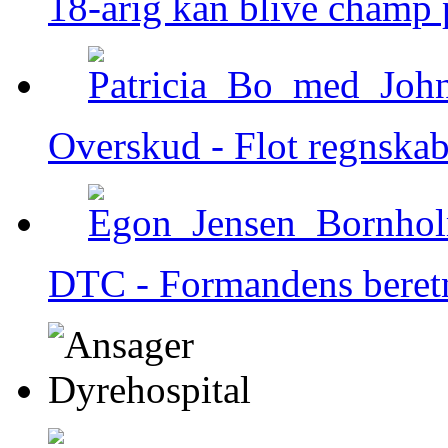
18-årig kan blive champ 
Overskud - Flot regnska
DTC - Formandens beret