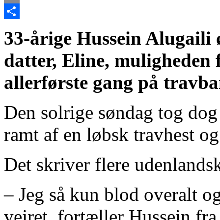
Email
Share
33-årige Hussein Alugaili 
datter, Eline, muligheden 
allerførste gang på travb
Den solrige søndag tog dog 
ramt af en løbsk travhest og
Det skriver flere udenlands
– Jeg så kun blod overalt o
vejret, fortæller Hussein fr