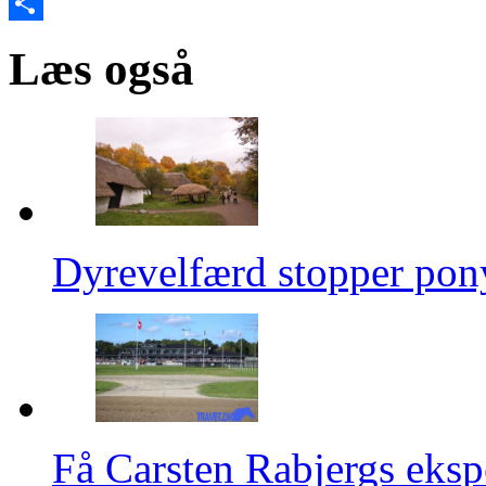
Email
Share
Læs også
Dyrevelfærd stopper pon
Få Carsten Rabjergs eksp