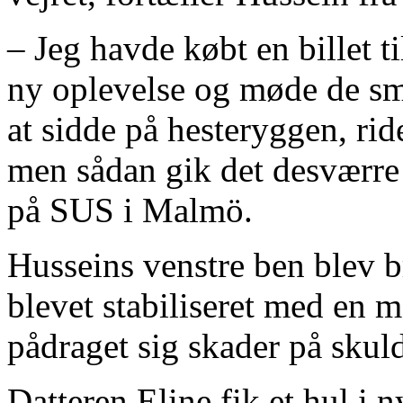
– Jeg havde købt en billet t
ny oplevelse og møde de små
at sidde på hesteryggen, ride
men sådan gik det desværre 
på SUS i Malmö.
Husseins venstre ben blev b
blevet stabiliseret med en m
pådraget sig skader på skul
Datteren Eline fik et hul i 