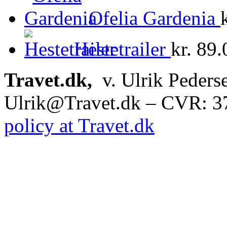
Ofelia Gardenia
Hestetrailer
kr.
89.
Travet.dk,
v. Ulrik Peders
Ulrik@Travet.dk – CVR: 
policy at Travet.dk