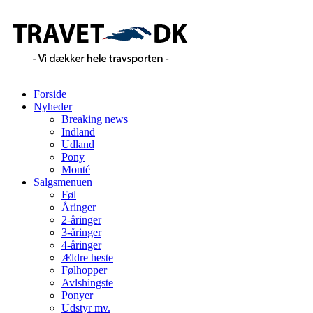
Forside
Nyheder
Breaking news
Indland
Udland
Pony
Monté
Salgsmenuen
Føl
Åringer
2-åringer
3-åringer
4-åringer
Ældre heste
Følhopper
Avlshingste
Ponyer
Udstyr mv.