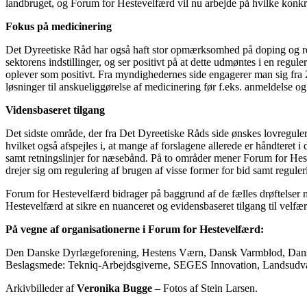
landbruget, og Forum for Hestevelfærd vil nu arbejde på hvilke konkr
Fokus på medicinering
Det Dyreetiske Råd har også haft stor opmærksomhed på doping og regi
sektorens indstillinger, og ser positivt på at dette udmøntes i en re
oplever som positivt. Fra myndighedernes side engagerer man sig fra 2
løsninger til anskueliggørelse af medicinering før f.eks. anmeldelse og
Vidensbaseret tilgang
Det sidste område, der fra Det Dyreetiske Råds side ønskes lovregulere
hvilket også afspejles i, at mange af forslagene allerede er håndteret
samt retningslinjer for næsebånd. På to områder mener Forum for Hes
drejer sig om regulering af brugen af visse former for bid samt reguler
Forum for Hestevelfærd bidrager på baggrund af de fælles drøftelser m
Hestevelfærd at sikre en nuanceret og evidensbaseret tilgang til velfærd
På vegne af organisationerne i Forum for Hestevelfærd:
Den Danske Dyrlægeforening, Hestens Værn, Dansk Varmblod, Dansk 
Beslagsmede: Tekniq-Arbejdsgiverne, SEGES Innovation, Landsudval
Arkivbilleder af
Veronika Bugge
– Fotos af Stein Larsen.