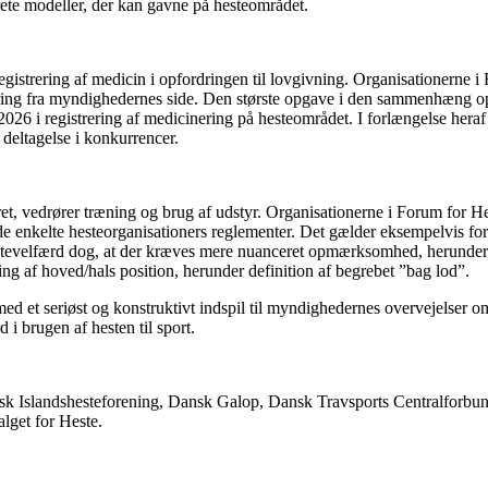
ete modeller, der kan gavne på hesteområdet.
strering af medicin i opfordringen til lovgivning. Organisationerne i 
gulering fra myndighedernes side. Den største opgave i den sammenhæng o
026 i registrering af medicinering på hesteområdet. I forlængelse hera
 deltagelse i konkurrencer.
t, vedrører træning og brug af udstyr. Organisationerne i Forum for Hes
 i de enkelte hesteorganisationers reglementer. Det gælder eksempelvis f
tevelfærd dog, at der kræves mere nuanceret opmærksomhed, herunder e
ing af hoved/hals position, herunder definition af begrebet ”bag lod”.
ed et seriøst og konstruktivt indspil til myndighedernes overvejelser 
 i brugen af hesten til sport.
Islandshesteforening, Dansk Galop, Dansk Travsports Centralforbun
get for Heste.