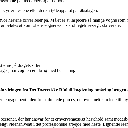
ærksomme på, meddeler organisationen.
styrrer hestene eller deres støtteapparat på løbsdagen.
r hestene bliver seler på. Målet er at inspicere så mange vogne som mul
anbefales at kontrollere vognenes tilstand regelmæssigt, skriver de.
tterne på dragets sider
dages, når vognen er i brug med belastning
pfordringen fra Det Dyreetiske Råd til lovgivning omkring brugen a
vt engagement i den fremadrettede proces, der eventuelt kan lede til m
l personer, der har ansvar for et erhvervsmæssigt hestehold samt medarb
ligt vidensniveau i det professionelle arbejde med heste. Lignende løsn