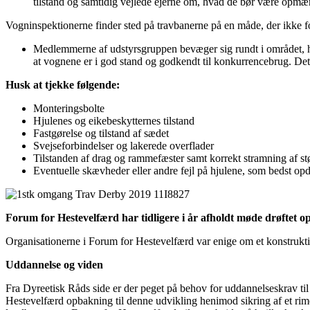
tilstand og samtidig vejlede ejerne om, hvad de bør være opm
Vogninspektionerne finder sted på travbanerne på en måde, der ikke for
Medlemmerne af udstyrsgruppen bevæger sig rundt i området, hvo
at vognene er i god stand og godkendt til konkurrencebrug. Det 
Husk at tjekke følgende:
Monteringsbolte
Hjulenes og eikebeskytternes tilstand
Fastgørelse og tilstand af sædet
Svejseforbindelser og lakerede overflader
Tilstanden af drag og rammefæster samt korrekt stramning af stø
Eventuelle skævheder eller andre fejl på hjulene, som bedst op
Forum for Hestevelfærd har tidligere i år afholdt møde drøftet o
Organisationerne i Forum for Hestevelfærd var enige om et konstrukti
Uddannelse og viden
Fra Dyreetisk Råds side er der peget på behov for uddannelseskrav ti
Hestevelfærd opbakning til denne udvikling henimod sikring af et rime