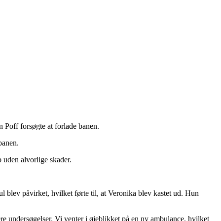
en Poff forsøgte at forlade banen.
 banen.
p uden alvorlige skader.
ul blev påvirket, hvilket førte til, at Veronika blev kastet ud. Hun
ere undersøgelser. Vi venter i øjeblikket på en ny ambulance, hvilket