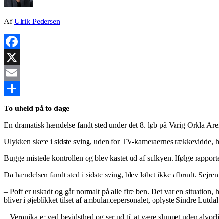
Af
Ulrik Pedersen
Facebook
X
Email
Share
To uheld på to dage
En dramatisk hændelse fandt sted under det 8. løb på Varig Orkla Ar
Ulykken skete i sidste sving, uden for TV-kameraernes rækkevidde, hvo
Bugge mistede kontrollen og blev kastet ud af sulkyen. Ifølge rapporte
Da hændelsen fandt sted i sidste sving, blev løbet ikke afbrudt. Sejren
– Poff er uskadt og går normalt på alle fire ben. Det var en situation, h
bliver i øjeblikket tilset af ambulancepersonalet, oplyste Sindre Lutd
– Veronika er ved bevidsthed og ser ud til at være sluppet uden alvorl