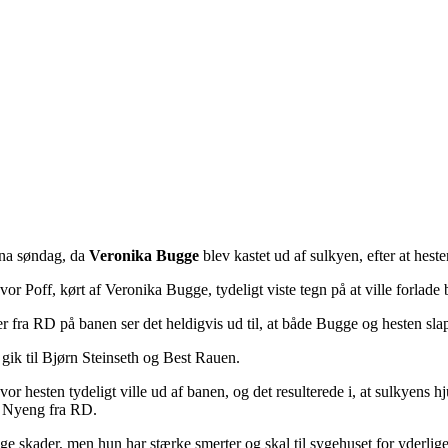
ena søndag, da
Veronika Bugge
blev kastet ud af sulkyen, efter at hest
r Poff, kørt af Veronika Bugge, tydeligt viste tegn på at ville forlade
r fra RD på banen ser det heldigvis ud til, at både Bugge og hesten sla
 gik til Bjørn Steinseth og Best Rauen.
vor hesten tydeligt ville ud af banen, og det resulterede i, at sulkyens hj
al Nyeng fra RD.
ige skader, men hun har stærke smerter og skal til sygehuset for yderlig