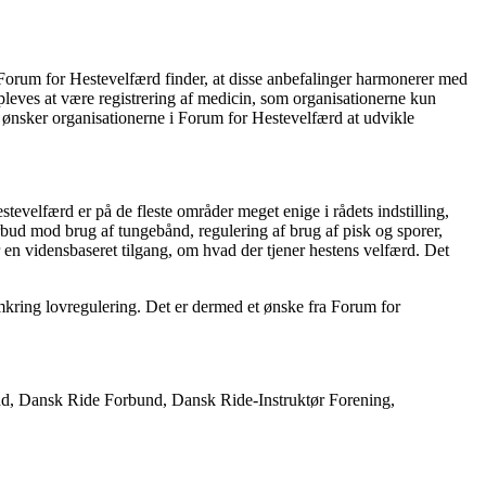
Forum for Hestevelfærd finder, at disse anbefalinger harmonerer med
pleves at være registrering af medicin, som organisationerne kun
f ønsker organisationerne i Forum for Hestevelfærd at udvikle
tevelfærd er på de fleste områder meget enige i rådets indstilling,
orbud mod brug af tungebånd, regulering af brug af pisk og sporer,
n vidensbaseret tilgang, om hvad der tjener hestens velfærd. Det
omkring lovregulering. Det er dermed et ønske fra Forum for
d, Dansk Ride Forbund, Dansk Ride-Instruktør Forening,