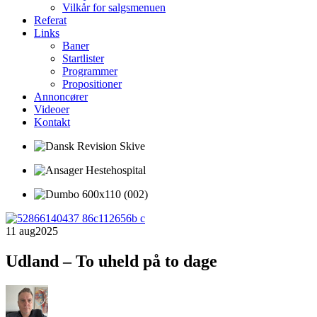
Vilkår for salgsmenuen
Referat
Links
Baner
Startlister
Programmer
Propositioner
Annoncører
Videoer
Kontakt
11 aug
2025
Udland – To uheld på to dage