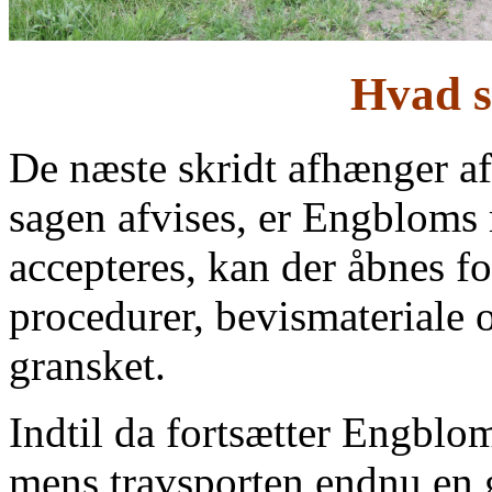
Hvad s
De næste skridt afhænger af
sagen afvises, er Engbloms
accepteres, kan der åbnes fo
procedurer, bevismateriale
gransket.
Indtil da fortsætter Engblom
mens travsporten endnu en g