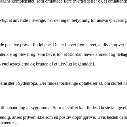
sagens kompleksitet, som omfattede flere overtrædelser og et omfattende
ovligt at anvende i Sverige, har det ingen betydning for ansvarsplacerin
å de positive prøver fra løbene. Det er blevet fremhævet, at disse prøve
ateriale og blev brugt som bevis for, at Riordan havde anmeldt og deltag
yttelsesreglerne og brugen af et ulovligt lægemiddel.
rasitter i Sydeuropa. Der findes forskellige opfattelser af, om stoffet 
til behandling af sygdomme. Spor af stoffet kan findes i heste længe ef
ndig, anses prøven ikke som en positiv dopingprøve. Hvis hesten derim
glementet.