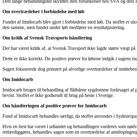
Den lange behandlingstid skyldtes dels forsinkelser hos SVA og dels 
Om overtrædelser i forbindelse med løb
Fundet af Imidocarb blev gjort i forbindelse med løb. Da stoffet er ul
den samme, men fundet under løb medfører en resultatjustering.
Om kritik af Svensk Travsports håndtering
Der har været kritik af, at Svensk Travsport ikke lagde større vægt p
Dette er ikke korrekt. De positive prøver fra løbene indgik i sagens m
Sagen fokuserede dog primært på alvorlige overtrædelser af smittebesk
Om Imidocarb
Imidocarb bruges til behandling af flåtbårne sygdomme forårsaget af pa
bevist. Stoffet er ikke godkendt til brug på heste i Sverige.
Om håndteringen af positive prøver for Imidocarb
Fund af Imidocarb behandles særligt, da stoffet anvendes i Sydeuropa 
Hvis en hest har været i udlandet og behandlingen vurderes som nødve
retfærdiggøres, behandles sagen som en overtrædelse af antidopingre