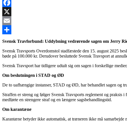
Facebook
X
Email
Share
Svensk Travforbund: Uddybning vedrørende sagen om Jerry R
Svensk Travsports Overdomstol stadfæstede den 15. august 2025 bes
bøde på 100.000 kr. Derudover besluttede Svensk Travsport at annulle
Svensk Travsport har tidligere udtalt sig om sagen i forskellige medi
Om beslutningen i STAD og ØD
De to uafhængige instanser, STAD og ØD, har behandlet sagen og truf
Straffen er streng og følger Svensk Travsports reglement og praksis i 
medførte en strengere straf og en længere sagsbehandlingstid.
Om karantæne
Karantæne betyder ikke automatisk, at træneren ikke må samarbejde m