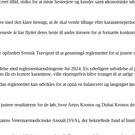
ret tillid, risiko for at miste hesteejere og kunder samt økonomiske tab
nere med den klare hensigt, at de skal vende tilbage efter karantæneperi
ste år har flyttet deres heste til andre trænere for at fortsætte konkur
opfordret Svensk Travsport til at gennemgå reglementet for at justere reg
delse med reglementsændringerne for 2024. En yderligere udvidelse af 
får en kortere karantæne, ville eksempelvis blive tvunget til at sælge sin
dan reglementet kan udvikles for at opnå en balanceret og langsigtet løs
ustere resultaterne for de løb, hvor Aetos Kronos og Dubai Kronos deltog
atens Veterinærmedicinske Anstalt (SVA), der bekræftede fund af Imidoca