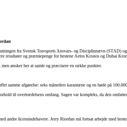
iordan
lutningen fra Svensk Travsports Ansvars- og Disciplinnævn (STAD) og
re resultater og præmiepenge for hestene Aetos Kronos og Dubai Kronos 
er, men ønsker her at samle og præcisere en række punkter.
fet samme afgørelse: seks måneders karantæne og en bøde på 100.000 kr
forhold til overtrædelsens omfang. Sagen var kompleks, da den omfattede
ed andre licensindehavere. Jerry Riordan må fortsat arbejde med heste