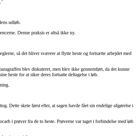
.’
odens udløb.
rencerne. Denne praksis er altså ikke ny.
lerne, så det bliver sværere at flytte heste og fortsætte arbejdet med
paragraffen blev diskuteret, men blev ikke gennemført, da det kunne
e heste for at sikre deres fortsatte deltagelse i løb.
ning.
. Dette skete først efter, at sagen havde fået sin endelige afgørelse i
rb i prøver fra de to heste. Prøverne var taget i forbindelse med løb