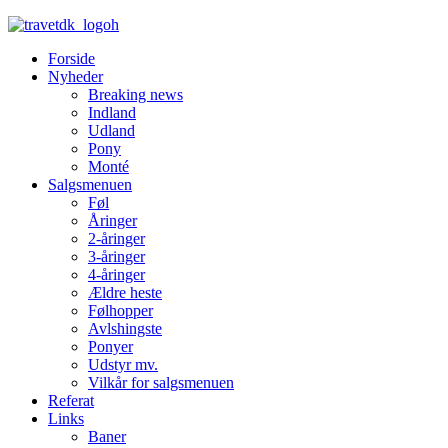
Forside
Nyheder
Breaking news
Indland
Udland
Pony
Monté
Salgsmenuen
Føl
Åringer
2-åringer
3-åringer
4-åringer
Ældre heste
Følhopper
Avlshingste
Ponyer
Udstyr mv.
Vilkår for salgsmenuen
Referat
Links
Baner