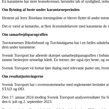
En karantæne har store konsekvenser, herunder tab af synlighed, reduce
Om flytning af heste under karantæneperioden
Hestene på Jerry Riordans træningsliste er blevet flyttet til andre træ
Det er værd at bemærke, at flere licensindehavere med karantæne de sene
Om samarbejdsparagraffen
Travtrænernes Riksförbund og Travhästägarna har i en fælles udtalelse 
dem under karantæne.
Svensk Travsport har allerede skærpet samarbejdsparagraffen i forbin
ramme hesteejere urimeligt hårdt. En træner, der også ejer heste, og som 
Svensk Travsport vil fortsat føre dialog med relevante parter om, hvor
Om resultatjusteringerne
Svensk Travsport har i overensstemmelse med reglementet besluttet at j
STAD og ØD.
Den 17. januar 2024 modtog Svensk Travsport analyseresultater fra St
den 6. juli og 2. september 2023.