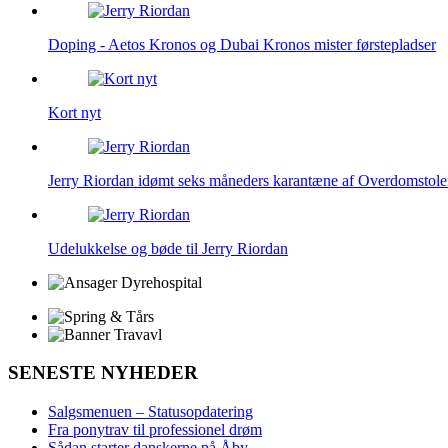
Doping - Aetos Kronos og Dubai Kronos mister førstepladser
Kort nyt
Jerry Riordan idømt seks måneders karantæne af Overdomstol
Udelukkelse og bøde til Jerry Riordan
SENESTE NYHEDER
Salgsmenuen – Statusopdatering
Fra ponytrav til professionel drøm
Sådan starter danskerne på Åby