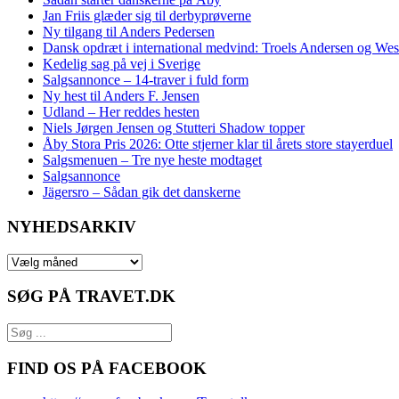
Jan Friis glæder sig til derbyprøverne
Ny tilgang til Anders Pedersen
Dansk opdræt i international medvind: Troels Andersen og We
Kedelig sag på vej i Sverige
Salgsannonce – 14‑traver i fuld form
Ny hest til Anders F. Jensen
Udland – Her reddes hesten
Niels Jørgen Jensen og Stutteri Shadow topper
Åby Stora Pris 2026: Otte stjerner klar til årets store stayerduel
Salgsmenuen – Tre nye heste modtaget
Salgsannonce
Jägersro – Sådan gik det danskerne
NYHEDSARKIV
NYHEDSARKIV
SØG PÅ TRAVET.DK
FIND OS PÅ FACEBOOK