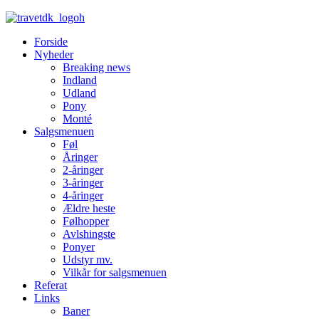
Forside
Nyheder
Breaking news
Indland
Udland
Pony
Monté
Salgsmenuen
Føl
Åringer
2-åringer
3-åringer
4-åringer
Ældre heste
Følhopper
Avlshingste
Ponyer
Udstyr mv.
Vilkår for salgsmenuen
Referat
Links
Baner