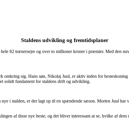
Staldens udvikling og fremtidsplaner
e hele 82 trænersejre og over to millioner kroner i præmier. Med den nuv
rk omkring sig. Hans søn, Nikolaj Juul, er aktiv inden for hesteskoni
et solidt fundament for staldens drift og udvikling.
talden, er der lagt op til en spændende sæson. Morten Juul har vist, 
lingen af disse nye heste, og det bliver interessant at se, hvilke af de