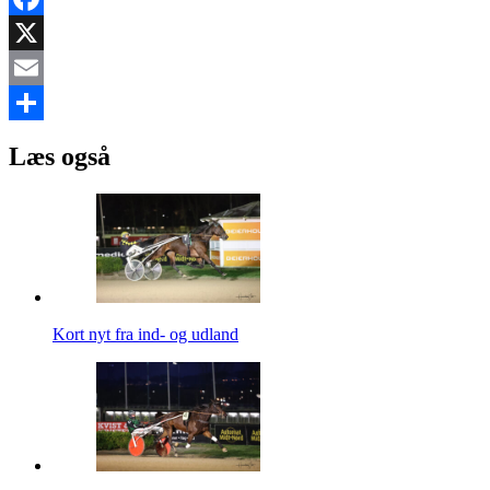
Facebook
X
Email
Share
Læs også
Kort nyt fra ind- og udland