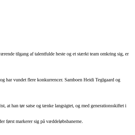
ærende tilgang af talentfulde heste og et stærkt team omkring sig, er
ng og har vundet flere konkurrencer. Samboen Heidi Teglgaard og
at han tør satse og tænke langsigtet, og med generationsskiftet i
m der først markerer sig på væddeløbsbanerne.