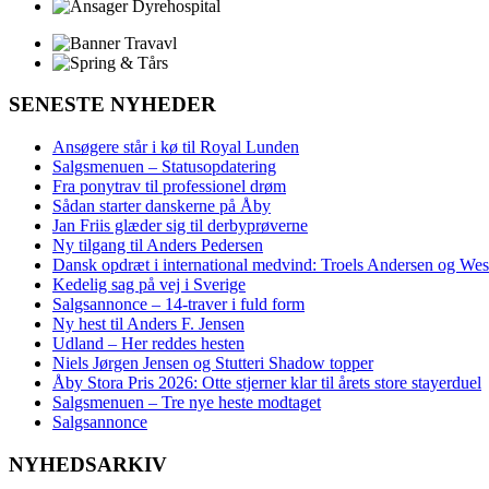
SENESTE NYHEDER
Ansøgere står i kø til Royal Lunden
Salgsmenuen – Statusopdatering
Fra ponytrav til professionel drøm
Sådan starter danskerne på Åby
Jan Friis glæder sig til derbyprøverne
Ny tilgang til Anders Pedersen
Dansk opdræt i international medvind: Troels Andersen og We
Kedelig sag på vej i Sverige
Salgsannonce – 14‑traver i fuld form
Ny hest til Anders F. Jensen
Udland – Her reddes hesten
Niels Jørgen Jensen og Stutteri Shadow topper
Åby Stora Pris 2026: Otte stjerner klar til årets store stayerduel
Salgsmenuen – Tre nye heste modtaget
Salgsannonce
NYHEDSARKIV