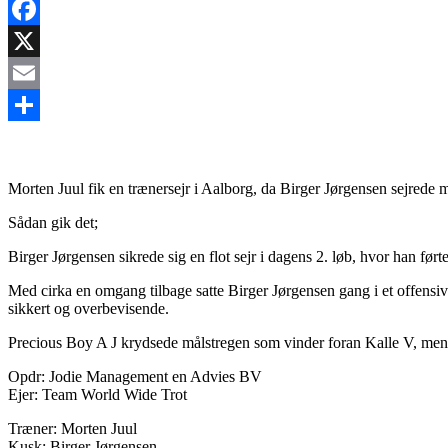
Facebook
X
Email
Share
Morten Juul fik en trænersejr i Aalborg, da Birger Jørgensen sejrede
Sådan gik det;
Birger Jørgensen sikrede sig en flot sejr i dagens 2. løb, hvor han ført
Med cirka en omgang tilbage satte Birger Jørgensen gang i et offensivt
sikkert og overbevisende.
Precious Boy A J krydsede målstregen som vinder foran Kalle V, men
Opdr: Jodie Management en Advies BV
Ejer: Team World Wide Trot
Træner: Morten Juul
Kusk: Birger Jørgensen