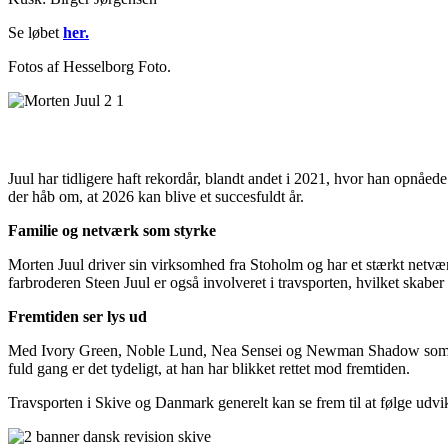
Se løbet
her.
Fotos af Hesselborg Foto.
Juul har tidligere haft rekordår, blandt andet i 2021, hvor han opnåed
der håb om, at 2026 kan blive et succesfuldt år.
Familie og netværk som styrke
Morten Juul driver sin virksomhed fra Stoholm og har et stærkt netvæ
farbroderen Steen Juul er også involveret i travsporten, hvilket skaber 
Fremtiden ser lys ud
Med Ivory Green, Noble Lund, Nea Sensei og Newman Shadow som nye i s
fuld gang er det tydeligt, at han har blikket rettet mod fremtiden.
Travsporten i Skive og Danmark generelt kan se frem til at følge udvik