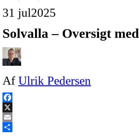
31 jul
2025
Solvalla – Oversigt me
Af
Ulrik Pedersen
Facebook
X
Email
Share