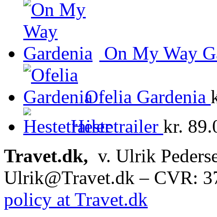
On My Way Ga
Ofelia Gardenia
Hestetrailer
kr.
89.
Travet.dk,
v. Ulrik Peders
Ulrik@Travet.dk – CVR: 
policy at Travet.dk