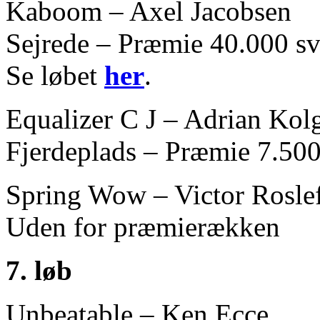
Kaboom – Axel Jacobsen
Sejrede – Præmie 40.000 sv
Se løbet
her
.
Equalizer C J – Adrian Kolg
Fjerdeplads – Præmie 7.500
Spring Wow – Victor Rosle
Uden for præmierækken
7. løb
Unbeatable – Ken Ecce