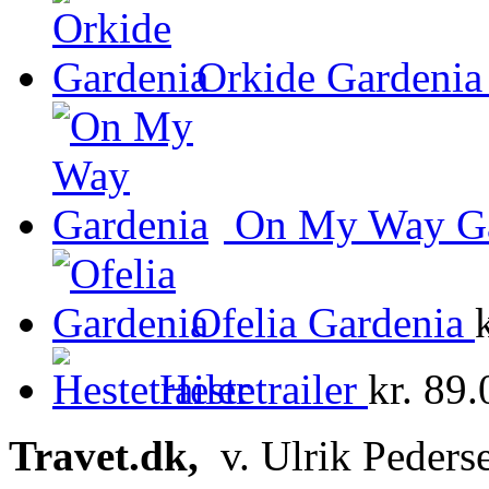
Orkide Gardenia
On My Way Ga
Ofelia Gardenia
Hestetrailer
kr.
89.
Travet.dk,
v. Ulrik Peders