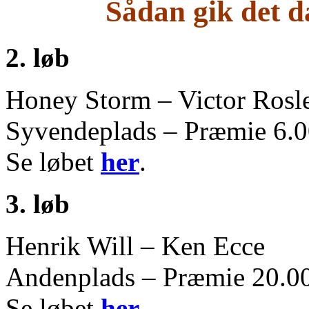
Sådan gik det da
2. løb
Honey Storm – Victor Rosle
Syvendeplads – Præmie 6.0
Se løbet
her
.
3. løb
Henrik Will – Ken Ecce
Andenplads – Præmie 20.00
Se løbet
her
.