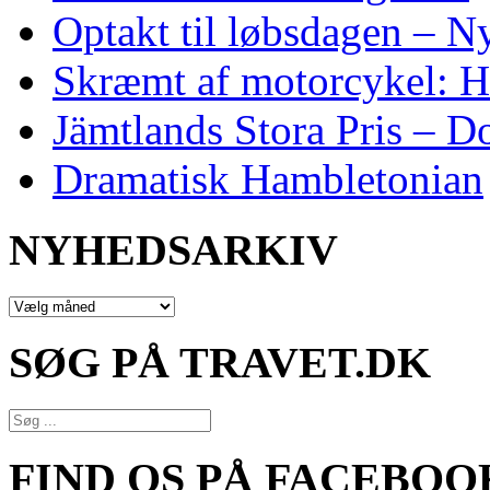
Optakt til løbsdagen – N
Skræmt af motorcykel: He
Jämtlands Stora Pris – D
Dramatisk Hambletonian
NYHEDSARKIV
NYHEDSARKIV
SØG PÅ TRAVET.DK
FIND OS PÅ FACEBOO