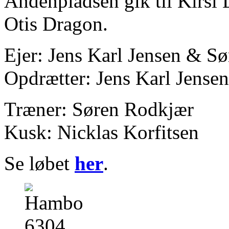
Andenpladsen gik til Kirsi L
Otis Dragon.
Ejer: Jens Karl Jensen & S
Opdrætter: Jens Karl Jens
Træner: Søren Rodkjær
Kusk: Nicklas Korfitsen
Se løbet
her
.