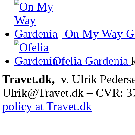
On My Way Ga
Ofelia Gardenia
Travet.dk,
v. Ulrik Peders
Ulrik@Travet.dk – CVR: 
policy at Travet.dk