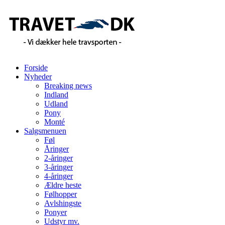
Forside
Nyheder
Breaking news
Indland
Udland
Pony
Monté
Salgsmenuen
Føl
Åringer
2-åringer
3-åringer
4-åringer
Ældre heste
Følhopper
Avlshingste
Ponyer
Udstyr mv.