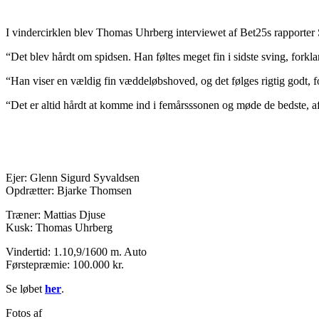
I vindercirklen blev Thomas Uhrberg interviewet af Bet25s rapporter
“Det blev hårdt om spidsen. Han føltes meget fin i sidste sving, forkl
“Han viser en vældig fin væddeløbshoved, og det følges rigtig godt, fo
“Det er altid hårdt at komme ind i femårsssonen og møde de bedste,
Ejer: Glenn Sigurd Syvaldsen
Opdrætter: Bjarke Thomsen
Træner: Mattias Djuse
Kusk: Thomas Uhrberg
Vindertid: 1.10,9/1600 m. Auto
Førstepræmie: 100.000 kr.
Se løbet
her
.
Fotos af