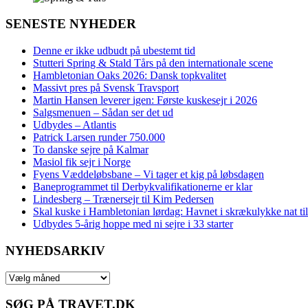
SENESTE NYHEDER
Denne er ikke udbudt på ubestemt tid
Stutteri Spring & Stald Tårs på den internationale scene
Hambletonian Oaks 2026: Dansk topkvalitet
Massivt pres på Svensk Travsport
Martin Hansen leverer igen: Første kuskesejr i 2026
Salgsmenuen – Sådan ser det ud
Udbydes – Atlantis
Patrick Larsen runder 750.000
To danske sejre på Kalmar
Masiol fik sejr i Norge
Fyens Væddeløbsbane – Vi tager et kig på løbsdagen
Baneprogrammet til Derbykvalifikationerne er klar
Lindesberg – Trænersejr til Kim Pedersen
Skal kuske i Hambletonian lørdag: Havnet i skrækulykke nat til
Udbydes 5‑årig hoppe med ni sejre i 33 starter
NYHEDSARKIV
NYHEDSARKIV
SØG PÅ TRAVET.DK