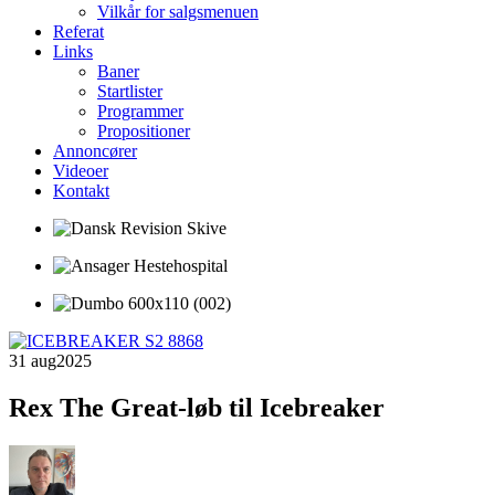
Vilkår for salgsmenuen
Referat
Links
Baner
Startlister
Programmer
Propositioner
Annoncører
Videoer
Kontakt
31 aug
2025
Rex The Great-løb til Icebreaker