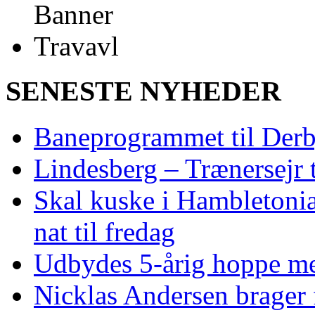
SENESTE NYHEDER
Baneprogrammet til Derby
Lindesberg – Trænersejr 
Skal kuske i Hambletoni
nat til fredag
Udbydes 5‑årig hoppe med 
Nicklas Andersen brager