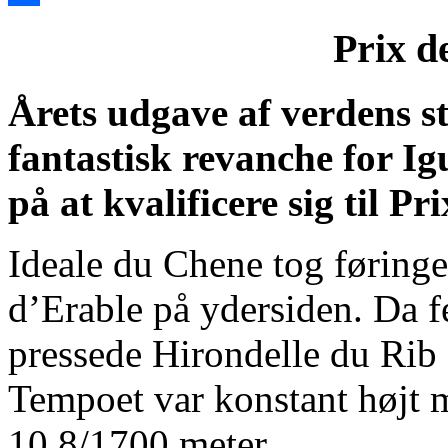
Share
Prix d
Årets udgave af verdens s
fantastisk revanche for Ig
på at kvalificere sig til P
Ideale du Chene tog føring
d’Erable på ydersiden. Da f
pressede Hirondelle du Rib 
Tempoet var konstant højt 
10,8/1700 meter.