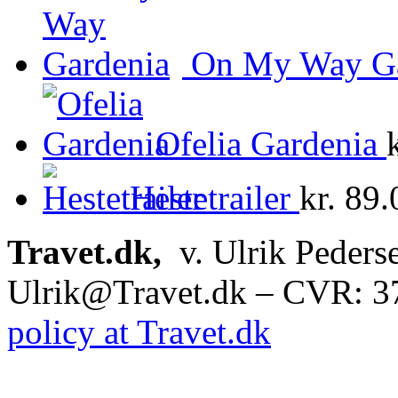
On My Way Ga
Ofelia Gardenia
Hestetrailer
kr.
89.
Travet.dk,
v. Ulrik Peders
Ulrik@Travet.dk – CVR: 
policy at Travet.dk