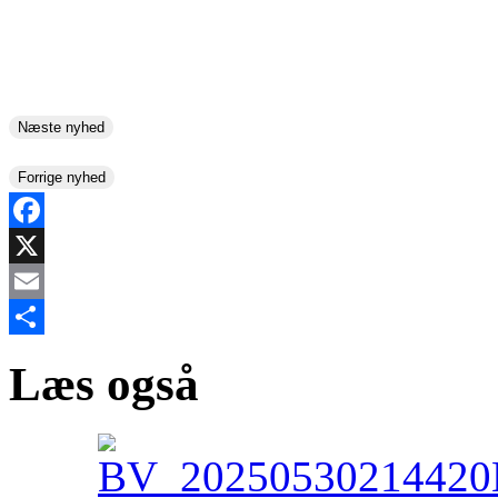
Næste nyhed
Forrige nyhed
Facebook
X
Email
Share
Læs også