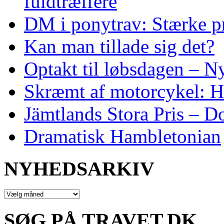
fuldtræffere
DM i ponytrav: Stærke p
Kan man tillade sig det?
Optakt til løbsdagen – N
Skræmt af motorcykel: He
Jämtlands Stora Pris – D
Dramatisk Hambletonian
NYHEDSARKIV
NYHEDSARKIV
SØG PÅ TRAVET.DK