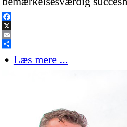
bemærkelsesværdig succeshi
Facebook
X
Email
Share
Læs mere ...