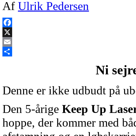
Af
Ulrik Pedersen
Facebook
X
Email
Share
Ni sejr
Denne er ikke udbudt på ube
Den 5‑årige
Keep Up Lase
hoppe, der kommer med både