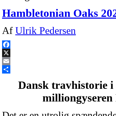
Hambletonian Oaks 202
Af
Ulrik Pedersen
Facebook
X
Email
Share
Dansk travhistorie i
milliongysere
Det er en utrolig spændend