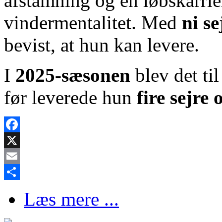
afstamning og en løbskarriere
vindermentalitet. Med
ni se
bevist, at hun kan levere.
I
2025-sæsonen
blev det ti
før leverede hun
fire sejre 
Facebook
X
Email
Share
Læs mere ...