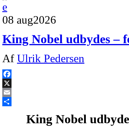
08 aug
2026
King Nobel udbydes – fe
Af
Ulrik Pedersen
Facebook
X
Email
Share
King Nobel udbydes 