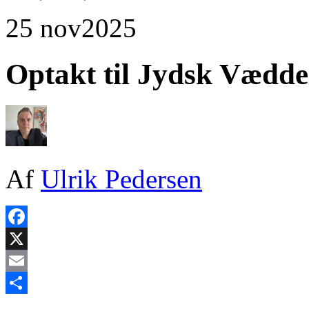
25 nov
2025
Optakt til Jydsk Vædd
Af
Ulrik Pedersen
Facebook
X
Email
Share