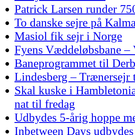
Patrick Larsen runder 75
To danske sejre på Kalma
Masiol fik sejr i Norge
Fyens Væddeløbsbane – V
Baneprogrammet til Derby
Lindesberg – Trænersejr 
Skal kuske i Hambletoni
nat til fredag
Udbydes 5‑årig hoppe med 
Inbetween Days udbydes 