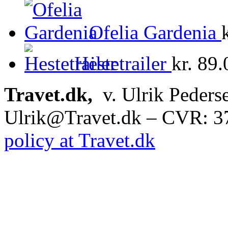
Ofelia Gardenia
Hestetrailer
kr.
89.
Travet.dk,
v. Ulrik Peders
Ulrik@Travet.dk – CVR: 
policy at Travet.dk