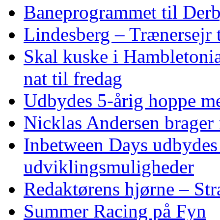
Baneprogrammet til Derby
Lindesberg – Trænersejr 
Skal kuske i Hambletoni
nat til fredag
Udbydes 5‑årig hoppe med 
Nicklas Andersen brager
Inbetween Days udbydes 
udviklingsmuligheder
Redaktørens hjørne – Str
Summer Racing på Fyn