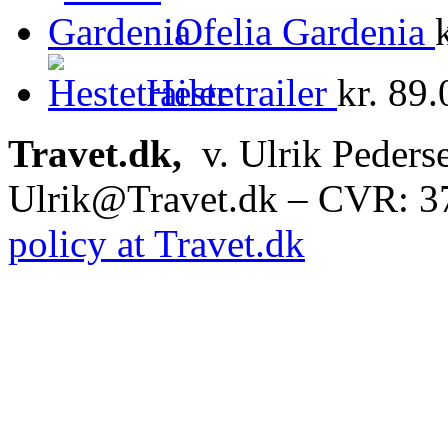
Ofelia Gardenia
Hestetrailer
kr.
89.
Travet.dk,
v. Ulrik Peders
Ulrik@Travet.dk – CVR: 
policy at Travet.dk