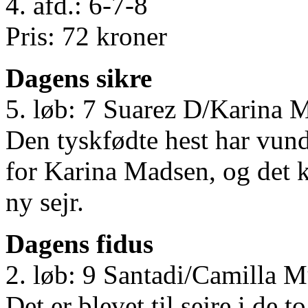
4. afd.: 6-7-8
Pris: 72 kroner
Dagens sikre
5. løb: 7 Suarez D/Karina 
Den tyskfødte hest har vunde
for Karina Madsen, og det k
ny sejr.
Dagens fidus
2. løb: 9 Santadi/Camilla 
Det er blevet til sejre i de 