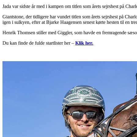
Jada var sidste år med i kampen om titlen som årets sejrshest på Char
Giantstone, der tidligere har vundet titlen som årets sejrshest på Cha
igen i sulkyen, efter at Bjarke Haagensen senest kørte hesten til en tre
Henrik Thomsen stiller med Giggler, som havde en fremragende sæson si
Du kan finde de fulde startlister her –
Klik her.