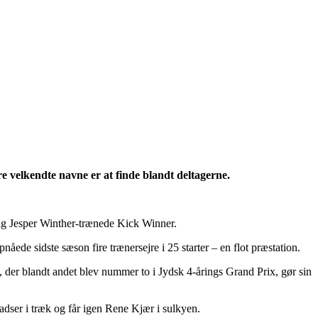
re velkendte navne er at finde blandt deltagerne.
ag Jesper Winther-trænede Kick Winner.
åede sidste sæson fire trænersejre i 25 starter – en flot præstation.
n, der blandt andet blev nummer to i Jydsk 4-årings Grand Prix, gør sin
adser i træk og får igen Rene Kjær i sulkyen.