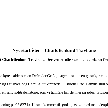
Nye startlister – Charlottenlund Travbane
 på Charlottenlund Travbane. Der venter otte spændende løb, og fle
de køre staldens egen Defender Grif og tager desuden en gæstekørsel b
 sig i sulkyen bag Camilla Juul-trænede Illustrious One. Camilla Juul opn
en sand solstrålehistorie, som vi tidligere har delt her på siden. Gibso
dtjening på 93.827 kr. Hesten kommer til søndagens løb med tre andenpl