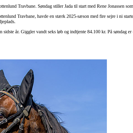
lottenlund Travbane. Søndag stiller Jada til start med Rene Jonassen som
rlottenlund Travbane, havde en stærk 2025-sæson med fire sejre i ni star
djeplads.
dste år. Giggler vandt seks løb og indtjente 84.100 kr. På søndag er de