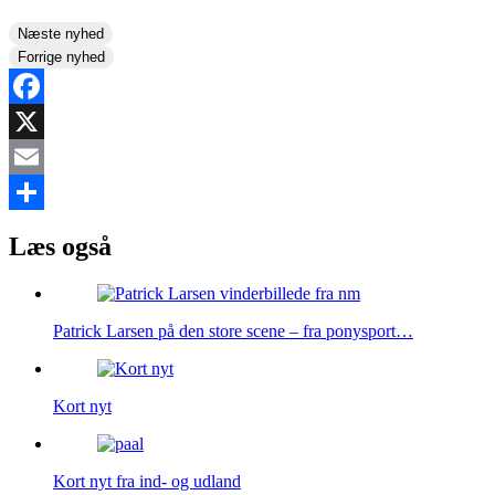
Næste nyhed
Forrige nyhed
Facebook
X
Email
Share
Læs også
Patrick Larsen på den store scene – fra ponysport…
Kort nyt
Kort nyt fra ind- og udland