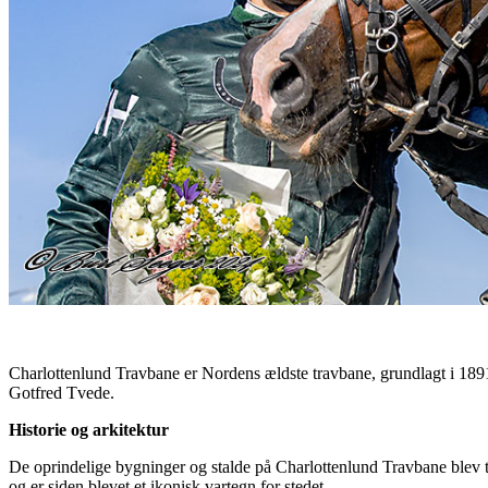
Charlottenlund Travbane er Nordens ældste travbane, grundlagt i 189
Gotfred Tvede.
Historie og arkitektur
De oprindelige bygninger og stalde på Charlottenlund Travbane blev 
og er siden blevet et ikonisk vartegn for stedet.