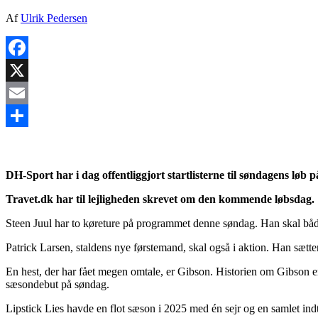
Af
Ulrik Pedersen
Facebook
X
Email
Share
DH-Sport har i dag offentliggjort startlisterne til søndagens løb
Travet.dk har til lejligheden skrevet om den kommende løbsdag.
Steen Juul har to køreture på programmet denne søndag. Han skal bå
Patrick Larsen, staldens nye førstemand, skal også i aktion. Han sætter
En hest, der har fået megen omtale, er Gibson. Historien om Gibson er 
sæsondebut på søndag.
Lipstick Lies havde en flot sæson i 2025 med én sejr og en samlet in