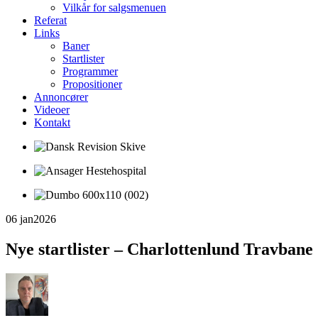
Vilkår for salgsmenuen
Referat
Links
Baner
Startlister
Programmer
Propositioner
Annoncører
Videoer
Kontakt
06 jan
2026
Nye startlister – Charlottenlund Travbane