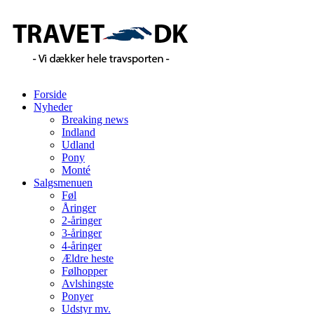
Forside
Nyheder
Breaking news
Indland
Udland
Pony
Monté
Salgsmenuen
Føl
Åringer
2-åringer
3-åringer
4-åringer
Ældre heste
Følhopper
Avlshingste
Ponyer
Udstyr mv.