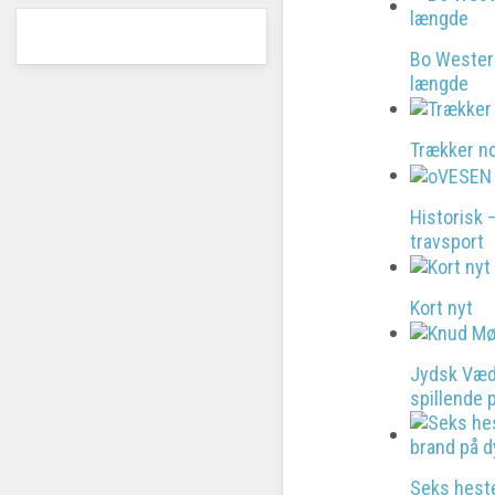
Bo Westerg
længde
Trækker no
Historisk 
travsport
Kort nyt
Jydsk Vædd
spillende 
Seks hest