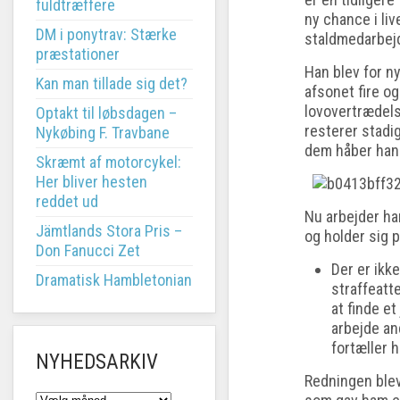
fuldtræffere
ny chance i li
DM i ponytrav: Stærke
staldmedarbejd
præstationer
Han blev for ny
Kan man tillade sig det?
afsonet fire og
lovovertrædels
Optakt til løbsdagen –
resterer stadi
Nykøbing F. Travbane
dem håber han 
Skræmt af motorcykel:
Her bliver hesten
reddet ud
Nu arbejder ha
Jämtlands Stora Pris –
og holder sig p
Don Fanucci Zet
Der er ikk
Dramatisk Hambletonian
straffeatt
at finde et
arbejde an
fortæller 
NYHEDSARKIV
Redningen blev
NYHEDSARKIV