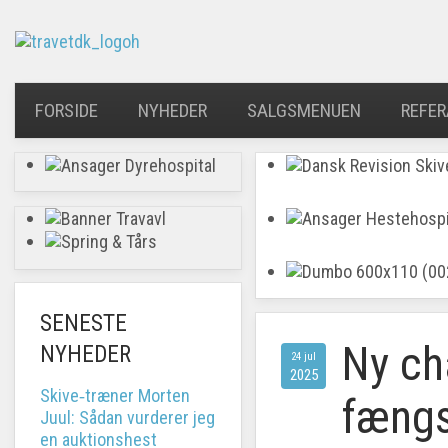
FORSIDE
NYHEDER
SALGSMENUEN
REFER
SENESTE
Ny ch
NYHEDER
24 jul
2025
Skive‑træner Morten
fængse
Juul: Sådan vurderer jeg
en auktionshest