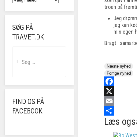
som gav ham en
troen på fremti
Jeg drømme
jeg kan kø
SØG PÅ
min egen h
TRAVET.DK
Bragt i samarb
Næste nyhed
Forrige nyhed
Facebook
FIND OS PÅ
X
FACEBOOK
Email
Læs ogs
Share