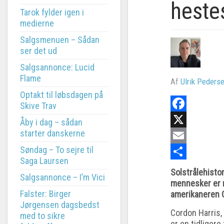
heste
Tarok fylder igen i
medierne
Salgsmenuen – Sådan
ser det ud
Salgsannonce: Lucid
Flame
Af
Ulrik Peders
Optakt til løbsdagen på
Skive Trav
Facebook
Åby i dag – sådan
starter danskerne
X
Søndag – To sejre til
Email
Saga Laursen
Share
Solstrålehisto
Salgsannonce – I’m Vici
mennesker er m
Falster: Birger
amerikaneren C
Jørgensen dagsbedst
Cordon Harris,
med to sikre
er en tidligere