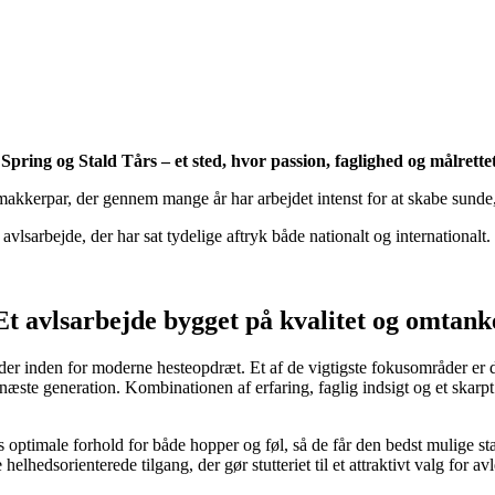
pring og Stald Tårs – et sted, hvor passion, faglighed og målrette
 makkerpar, der gennem mange år har arbejdet intenst for at skabe sund
avlsarbejde, der har sat tydelige aftryk både nationalt og internationalt.
Et avlsarbejde bygget på kvalitet og omtank
mråder inden for moderne hesteopdræt. Et af de vigtigste fokusområder 
ste generation. Kombinationen af erfaring, faglig indsigt og et skarpt øj
 optimale forhold for både hopper og føl, så de får den bedst mulige sta
elhedsorienterede tilgang, der gør stutteriet til et attraktivt valg for a