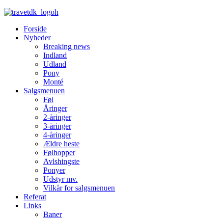
Forside
Nyheder
Breaking news
Indland
Udland
Pony
Monté
Salgsmenuen
Føl
Åringer
2-åringer
3-åringer
4-åringer
Ældre heste
Følhopper
Avlshingste
Ponyer
Udstyr mv.
Vilkår for salgsmenuen
Referat
Links
Baner