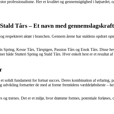
d stor professionalisme. Her er kvalitet og gennemsigtighed i højsædet, 
Stald Tårs – Et navn med gennemslagskraft
 og respekteret aktør i branchen. Gennem årene har staldens opdræt opnå
 Spring, Kesse Tårs, Tårspigen, Passion Tårs og Enok Tårs. Disse heste
ner både Stutteri Spring og Stald Tårs. Hver enkelt hest er et resultat a
r
 solidt fundament for fortsat succes. Deres kombination af erfaring, pa
og udvikling fortsætter de med at forme fremtidens væddeløbsheste – hes
les og trænes. Det er et miljø, hvor drømme formes, potentiale forløses, 