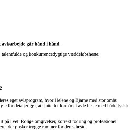
t avlsarbejde går hånd i hånd.
e, talentfulde og konkurrencedygtige væddeløbsheste.
e
er deres eget avlsprogram, hvor Helene og Bjarne med stor omhu
e for detaljer gør, at stutteriet formår at avle heste med både fysisk
rt på livet. Rolige omgivelser, korrekt fodring og professionel
vlere, der ønsker trygge rammer for deres heste.