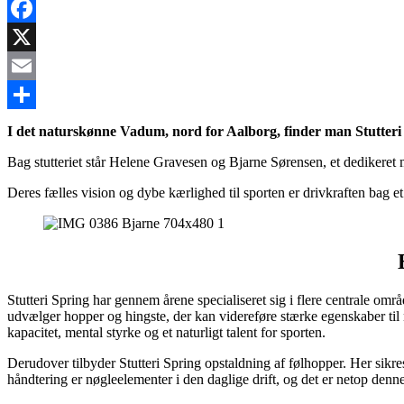
Facebook
X
Email
Share
I det naturskønne Vadum, nord for Aalborg, finder man Stutteri S
Bag stutteriet står Helene Gravesen og Bjarne Sørensen, et dedikeret
Deres fælles vision og dybe kærlighed til sporten er drivkraften bag et 
Stutteri Spring har gennem årene specialiseret sig i flere centrale o
udvælger hopper og hingste, der kan videreføre stærke egenskaber til næ
kapacitet, mental styrke og et naturligt talent for sporten.
Derudover tilbyder Stutteri Spring opstaldning af følhopper. Her sikres
håndtering er nøgleelementer i den daglige drift, og det er netop denne h