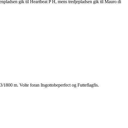
npladsen gik til Heartbeat P H, mens tredjepladsen gik til Mauro di
3/1800 m. Volte foran Itsgottobeperfect og Futteflagfis.