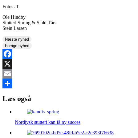
Fotos af
Ole Hindby
Stutteri Spring & Stald Tårs
Stein Larsen
Næste nyhed
Forrige nyhed
Facebook
X
Email
Share
Læs også
Nordjysk stutteri kan få ny succes