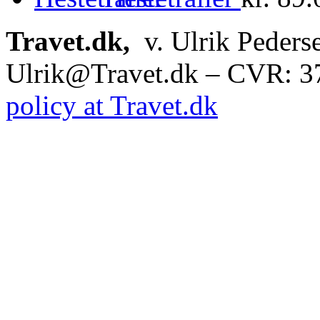
Travet.dk,
v. Ulrik Peders
Ulrik@Travet.dk – CVR: 
policy at Travet.dk