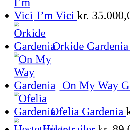
I’m Vici
kr.
35.000,
Orkide Gardenia
On My Way Ga
Ofelia Gardenia
Hestetrailer
kr.
89.