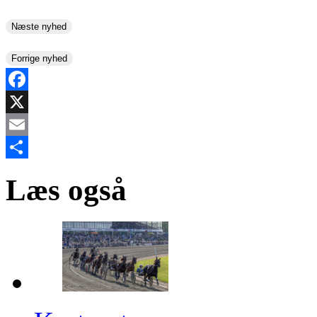
Næste nyhed
Forrige nyhed
Facebook
X
Email
Share
Læs også