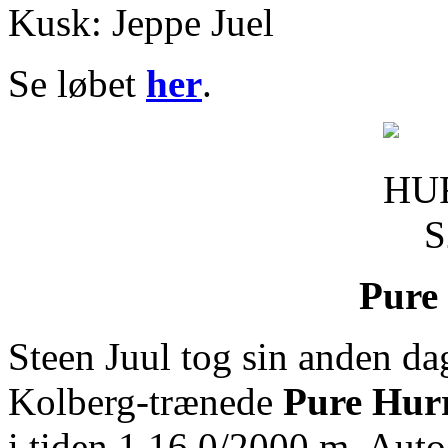
Kusk: Jeppe Juel
Se løbet
her
.
Pure
Steen Juul tog sin anden da
Kolberg-trænede
Pure Hur
i tiden 1.16,0/2000 m. Aut