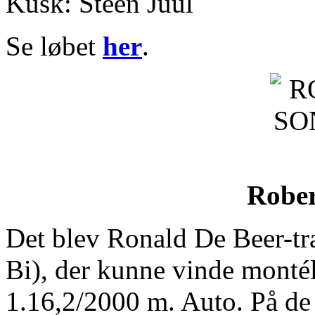
Kusk: Steen Juul
Se løbet
her
.
Rober
Det blev Ronald De Beer-t
Bi), der kunne vinde montél
1.16,2/2000 m. Auto. På de 