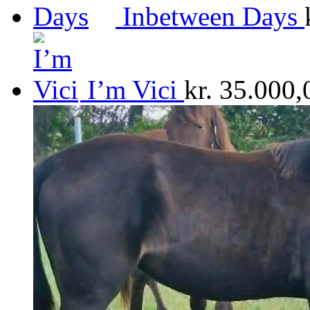
Inbetween Days
I’m Vici
kr.
35.000,