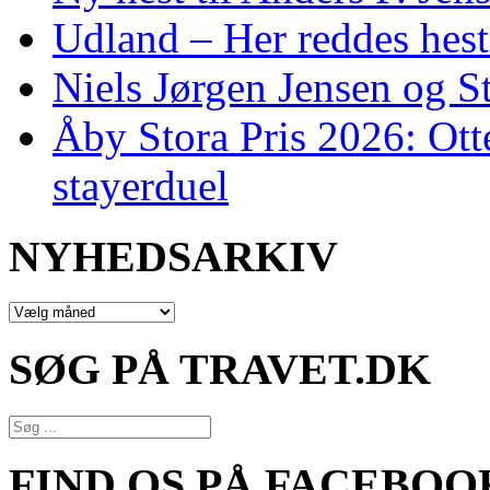
Udland – Her reddes hes
Niels Jørgen Jensen og S
Åby Stora Pris 2026: Otte 
stayerduel
NYHEDSARKIV
NYHEDSARKIV
SØG PÅ TRAVET.DK
FIND OS PÅ FACEBOO