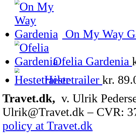
On My Way Ga
Ofelia Gardenia
Hestetrailer
kr.
89.
Travet.dk,
v. Ulrik Peders
Ulrik@Travet.dk – CVR: 
policy at Travet.dk