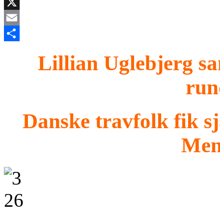
Facebook
X
Email
Share
Lillian Uglebjerg sa
run
Danske travfolk fik s
Me