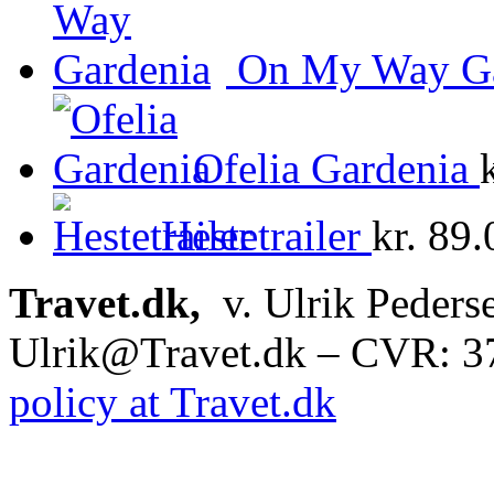
On My Way Ga
Ofelia Gardenia
Hestetrailer
kr.
89.
Travet.dk,
v. Ulrik Peders
Ulrik@Travet.dk – CVR: 
policy at Travet.dk