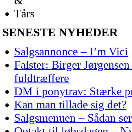
SENESTE NYHEDER
Salgsannonce – I’m Vici
Falster: Birger Jørgensen
fuldtræffere
DM i ponytrav: Stærke p
Kan man tillade sig det?
Salgsmenuen – Sådan ser
Optakt til løbsdagen – N