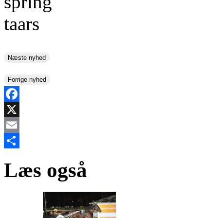
Næste nyhed
Forrige nyhed
Facebook
X
Email
Share
Læs også