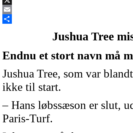
X
Email
Share
Jushua Tree mi
Endnu et stort navn må me
Jushua Tree, som var blandt
ikke til start.
– Hans løbssæson er slut, ud
Paris-Turf.