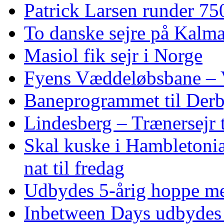
Patrick Larsen runder 75
To danske sejre på Kalma
Masiol fik sejr i Norge
Fyens Væddeløbsbane – V
Baneprogrammet til Derby
Lindesberg – Trænersejr 
Skal kuske i Hambletoni
nat til fredag
Udbydes 5‑årig hoppe med 
Inbetween Days udbydes 