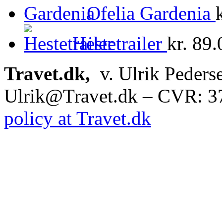
Ofelia Gardenia
Hestetrailer
kr.
89.
Travet.dk,
v. Ulrik Peders
Ulrik@Travet.dk – CVR: 
policy at Travet.dk