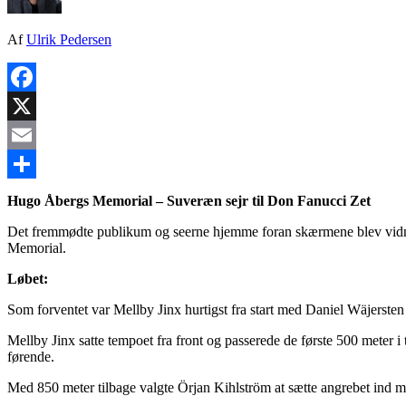
Af
Ulrik Pedersen
Facebook
X
Email
Share
Hugo Åbergs Memorial – Suveræn sejr til Don Fanucci Zet
Det fremmødte publikum og seerne hjemme foran skærmene blev vidner 
Memorial.
Løbet:
Som forventet var Mellby Jinx hurtigst fra start med Daniel Wäjersten
Mellby Jinx satte tempoet fra front og passerede de første 500 meter i 
førende.
Med 850 meter tilbage valgte Örjan Kihlström at sætte angrebet ind me