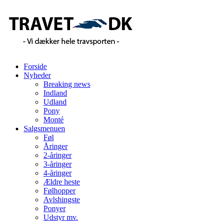
Forside
Nyheder
Breaking news
Indland
Udland
Pony
Monté
Salgsmenuen
Føl
Åringer
2-åringer
3-åringer
4-åringer
Ældre heste
Følhopper
Avlshingste
Ponyer
Udstyr mv.