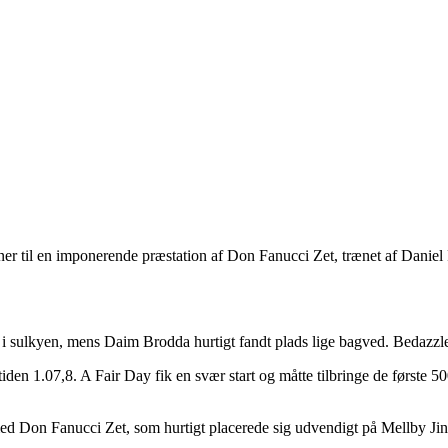
til en imponerende præstation af Don Fanucci Zet, trænet af Daniel R
 i sulkyen, mens Daim Brodda hurtigt fandt plads lige bagved. Bedazzle
tiden 1.07,8. A Fair Day fik en svær start og måtte tilbringe de første 5
d Don Fanucci Zet, som hurtigt placerede sig udvendigt på Mellby Jinx.