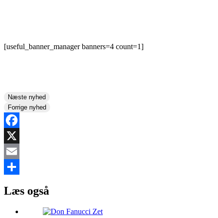
[useful_banner_manager banners=4 count=1]
Næste nyhed
Forrige nyhed
Facebook
X
Email
Share
Læs også