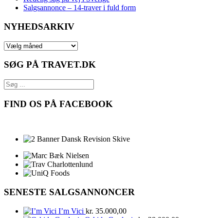
Salgsannonce – 14‑traver i fuld form
NYHEDSARKIV
NYHEDSARKIV
SØG PÅ TRAVET.DK
FIND OS PÅ FACEBOOK
SENESTE SALGSANNONCER
I’m Vici
kr.
35.000,00