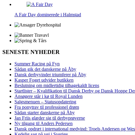
A Fair Day dominerede i Halmstad
SENESTE NYHEDER
Summer Racing på Fyn
Sådan gik det danskerne på Åby
Dansk derbyvinder triumferer på Åby
Kasper Foget udvider butikken
Beslutning om midlertidig tilbagekaldt licens
Startlister – Kvalifikation til Dansk Derby og Dansk Hoppe De
Ansøgere står i kø til Royal Lunden
Salgsmenuen – Statusopdatering
Fra ponytrav til professionel drøm
Sådan starter danskerne på Åby
Jan Friis glæder sig til derbyprøverne
Ny tilgang til Anders Pedersen
Dansk opdræt i international medvind: Troels Andersen og We
Kedelig sag på vej i Sverige