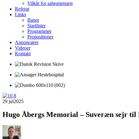
Vilkår for salgsmenuen
Referat
Links
Baner
Startlister
Programmer
Propositioner
Annoncører
Videoer
Kontakt
29 jul
2025
Hugo Åbergs Memorial – Suveræn sejr til