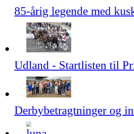
85‑årig legende med kusk
Udland - Startlisten til 
Derbybetragtninger og i