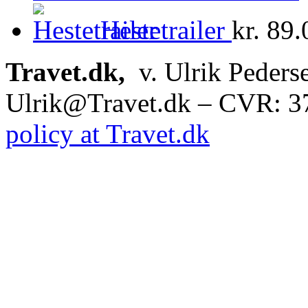
Hestetrailer
kr.
89.
Travet.dk,
v. Ulrik Peders
Ulrik@Travet.dk – CVR: 
policy at Travet.dk