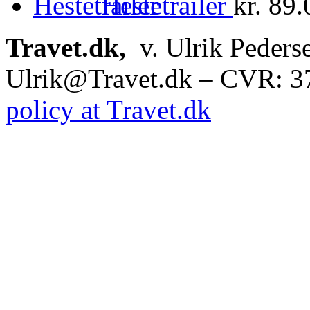
Hestetrailer
kr.
89.
Travet.dk,
v. Ulrik Peders
Ulrik@Travet.dk – CVR: 
policy at Travet.dk