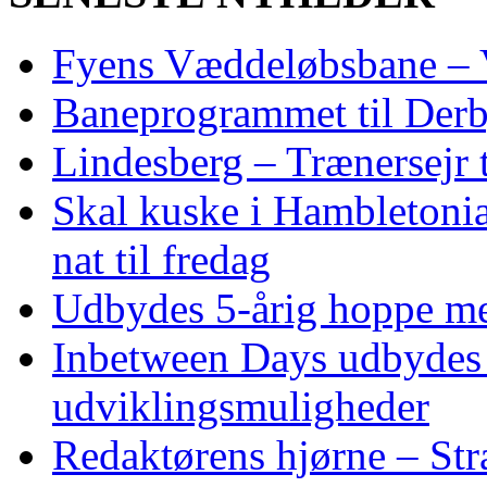
Fyens Væddeløbsbane – V
Baneprogrammet til Derby
Lindesberg – Trænersejr 
Skal kuske i Hambletoni
nat til fredag
Udbydes 5‑årig hoppe med 
Inbetween Days udbydes 
udviklingsmuligheder
Redaktørens hjørne – Str