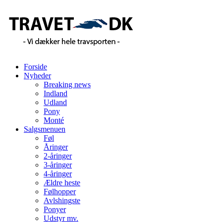
Forside
Nyheder
Breaking news
Indland
Udland
Pony
Monté
Salgsmenuen
Føl
Åringer
2-åringer
3-åringer
4-åringer
Ældre heste
Følhopper
Avlshingste
Ponyer
Udstyr mv.