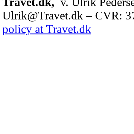
Travet.dk,
v. Ulrik Peders
Ulrik@Travet.dk – CVR: 
policy at Travet.dk