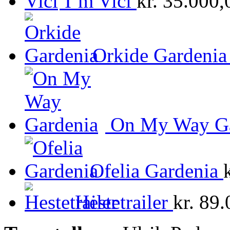
I’m Vici
kr.
35.000,
Orkide Gardenia
On My Way Ga
Ofelia Gardenia
Hestetrailer
kr.
89.