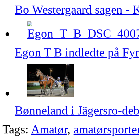
Bo Westergaard sagen - K
Egon T B indledte på Fy
Bønneland i Jägersro-de
Tags:
Amatør
,
amatørsporte