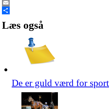
X
Email
Share
Læs også
De er guld værd for spor