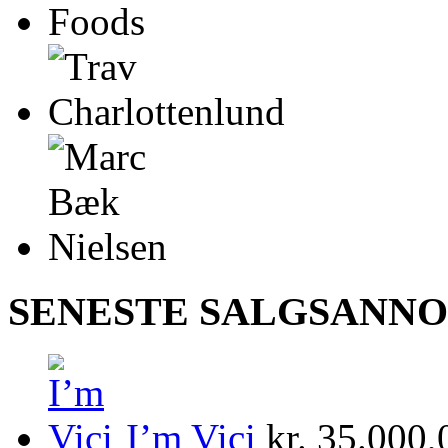
SENESTE SALGSANN
I’m Vici
kr.
35.000,