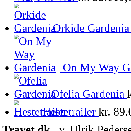
Orkide Gardenia
On My Way Ga
Ofelia Gardenia
Hestetrailer
kr.
89.
Travet.dk,
v. Ulrik Peders