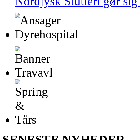
Nordjysk Stutteri gør si
SENESTE NYHEDER