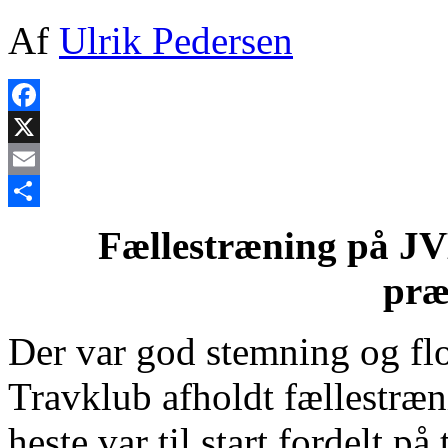
Af
Ulrik Pedersen
Facebook
X
Email
Share
Fællestræning på JV
præ
Der var god stemning og fl
Travklub afholdt fællestræn
heste var til start fordelt p