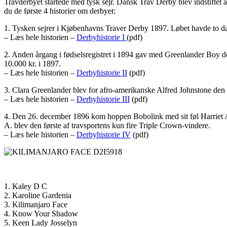
Travderbyet startede med tysk sejr. Dansk Trav Derby blev indstiftet 
du de første 4 historier om derbyet:
1. Tysken sejrer i Kjøbenhavns Traver Derby 1897. Løbet havde to dan
– Læs hele historien –
Derbyhistorie I
(pdf)
2. Anden årgang i fødselsregistret i 1894 gav med Greenlander Boy den 
10.000 kr. i 1897.
– Læs hele historien –
Derbyhistorie II
(pdf)
3. Clara Greenlander blev for afro-amerikanske Alfred Johnstone den f
– Læs hele historien –
Derbyhistorie III
(pdf)
4. Den 26. december 1896 kom hoppen Bobolink med sit føl Harriet A. t
A. blev den første af travsportens kun fire Triple Crown-vindere.
– Læs hele historien –
Derbyhistorie IV
(pdf)
1. Kaley D C
2. Karoline Gardenia
3. Kilimanjaro Face
4. Know Your Shadow
5. Keen Lady Josselyn