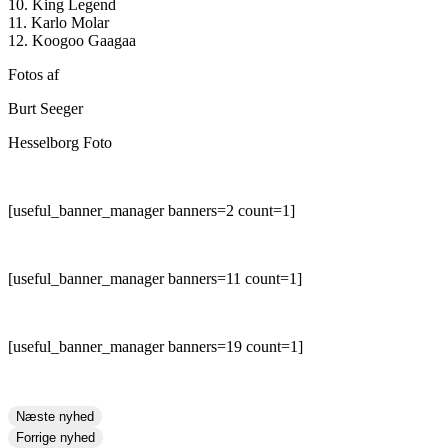
10. King Legend
11. Karlo Molar
12. Koogoo Gaagaa
Fotos af
Burt Seeger
Hesselborg Foto
[useful_banner_manager banners=2 count=1]
[useful_banner_manager banners=11 count=1]
[useful_banner_manager banners=19 count=1]
Næste nyhed
Forrige nyhed