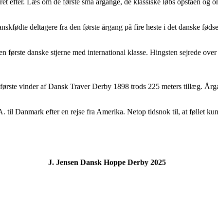
året efter. Læs om de første små årgange, de klassiske løbs opståen og o
skfødte deltagere fra den første årgang på fire heste i det danske fød
første danske stjerne med international klasse. Hingsten sejrede over t
ørste vinder af Dansk Traver Derby 1898 trods 225 meters tillæg. Årgan
il Danmark efter en rejse fra Amerika. Netop tidsnok til, at føllet ku
J. Jensen Dansk Hoppe Derby 2025