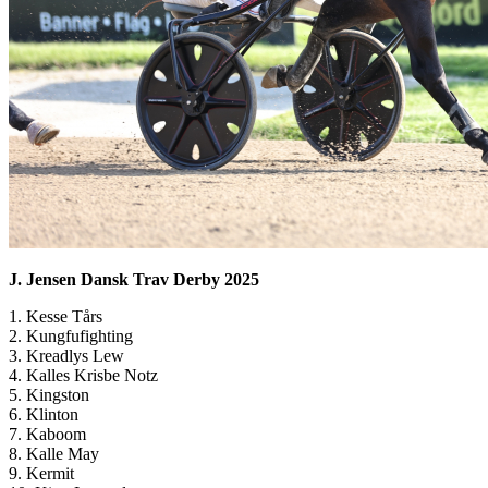
J. Jensen Dansk Trav Derby 2025
1. Kesse Tårs
2. Kungfufighting
3. Kreadlys Lew
4. Kalles Krisbe Notz
5. Kingston
6. Klinton
7. Kaboom
8. Kalle May
9. Kermit