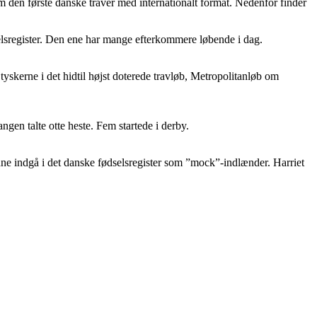
m den første danske traver med internationalt format. Nedenfor finder
selsregister. Den ene har mange efterkommere løbende i dag.
yskerne i det hidtil højst doterede travløb, Metropolitanløb om
gen talte otte heste. Fem startede i derby.
nne indgå i det danske fødselsregister som ”mock”-indlænder. Harriet