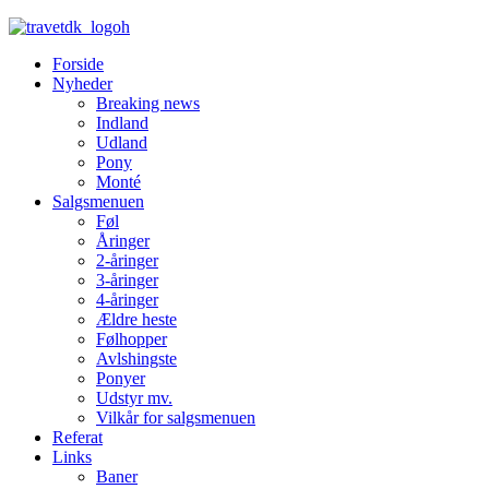
Forside
Nyheder
Breaking news
Indland
Udland
Pony
Monté
Salgsmenuen
Føl
Åringer
2-åringer
3-åringer
4-åringer
Ældre heste
Følhopper
Avlshingste
Ponyer
Udstyr mv.
Vilkår for salgsmenuen
Referat
Links
Baner