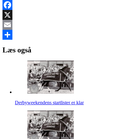
Facebook
X
Email
Share
Læs også
Derbyweekendens startlister er klar