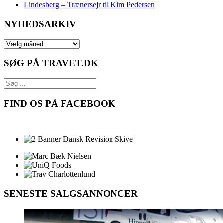
Lindesberg – Trænersejr til Kim Pedersen
NYHEDSARKIV
NYHEDSARKIV
SØG PÅ TRAVET.DK
FIND OS PÅ FACEBOOK
SENESTE SALGSANNONCER