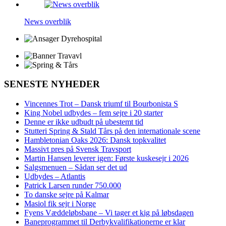
News overblik
SENESTE NYHEDER
Vincennes Trot – Dansk triumf til Bourbonista S
King Nobel udbydes – fem sejre i 20 starter
Denne er ikke udbudt på ubestemt tid
Stutteri Spring & Stald Tårs på den internationale scene
Hambletonian Oaks 2026: Dansk topkvalitet
Massivt pres på Svensk Travsport
Martin Hansen leverer igen: Første kuskesejr i 2026
Salgsmenuen – Sådan ser det ud
Udbydes – Atlantis
Patrick Larsen runder 750.000
To danske sejre på Kalmar
Masiol fik sejr i Norge
Fyens Væddeløbsbane – Vi tager et kig på løbsdagen
Baneprogrammet til Derbykvalifikationerne er klar