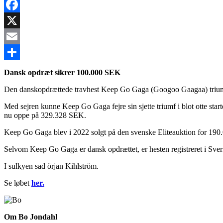
Facebook
X
Email
Share
Dansk opdræt sikrer 100.000 SEK
Den danskopdrættede travhest Keep Go Gaga (Googoo Gaagaa) trium
Med sejren kunne Keep Go Gaga fejre sin sjette triumf i blot otte star
nu oppe på 329.328 SEK.
Keep Go Gaga blev i 2022 solgt på den svenske Eliteauktion for 190.
Selvom Keep Go Gaga er dansk opdrættet, er hesten registreret i Sver
I sulkyen sad örjan Kihlström.
Se løbet
her.
Om Bo Jondahl