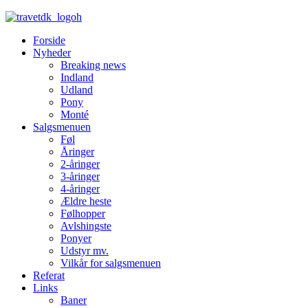
Forside
Nyheder
Breaking news
Indland
Udland
Pony
Monté
Salgsmenuen
Føl
Åringer
2-åringer
3-åringer
4-åringer
Ældre heste
Følhopper
Avlshingste
Ponyer
Udstyr mv.
Vilkår for salgsmenuen
Referat
Links
Baner