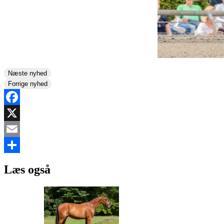
Næste nyhed
Forrige nyhed
Facebook
X
Email
Share
Læs også