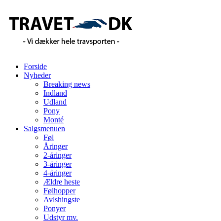
Forside
Nyheder
Breaking news
Indland
Udland
Pony
Monté
Salgsmenuen
Føl
Åringer
2-åringer
3-åringer
4-åringer
Ældre heste
Følhopper
Avlshingste
Ponyer
Udstyr mv.