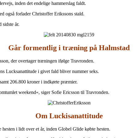
ervejs, inden det endelige hammerslag faldt.
d også forlader Christoffer Erikssons stald.
 sidste år.
Går formentlig i træning på Halmstad
sson, der overtager træningen ifølge Travronden.
ns Lucksanattitude i givet fald bliver nummer seks.
t samt 206.800 kroner i indkørte præmier.
 omtumlet weekend«, siger Sofie Ericsson til Travronden.
Om Luckisanattitude
 hesten i lidt over et år, inden Globel Glide købte hesten.