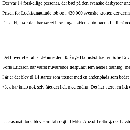
Der var 14 forskellige personer, der bød på den svenske derbytoer und
Prisen for Luckisanattitude løb op i 430.000 svenske kroner, der derme
En stald, hvor den har været i træningen siden slutningen af juli måned
Det bliver efter alt at dømme den 36-årige Halmstad-træner Sofie Eric
Sofie Ericsson har været nuværende tidspunkt fem heste i træning, me
I år er det blev til 14 starter som træner med en andenplads som beds
»Jeg har knap nok selv fået det helt med endnu. Det har været en lidt
Luckisanattitude blev som føl solgt til Miles Ahead Trotting, der havde