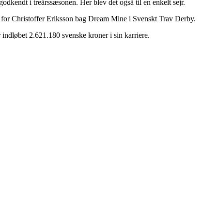
dkendt i treårssæsonen. Her blev det også til en enkelt sejr.
en for Christoffer Eriksson bag Dream Mine i Svenskt Trav Derby.
har indløbet 2.621.180 svenske kroner i sin karriere.