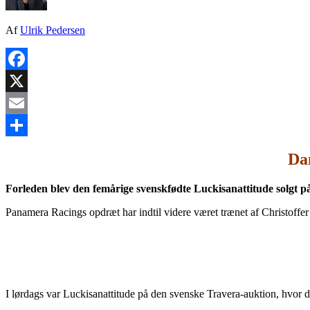
Af
Ulrik Pedersen
Facebook
X
Email
Share
Da
Forleden blev den femårige svenskfødte Luckisanattitude solgt p
Panamera Racings opdræt har indtil videre været trænet af Christof
I lørdags var Luckisanattitude på den svenske Travera-auktion, hvor d