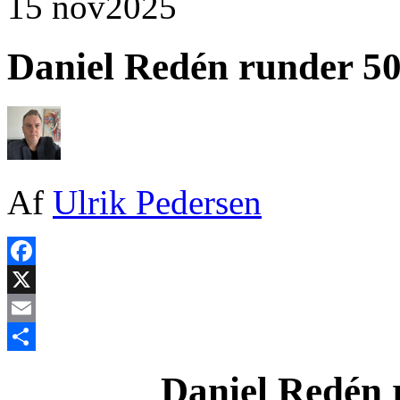
15 nov
2025
Daniel Redén runder 50
Af
Ulrik Pedersen
Facebook
X
Email
Share
Daniel Redén 