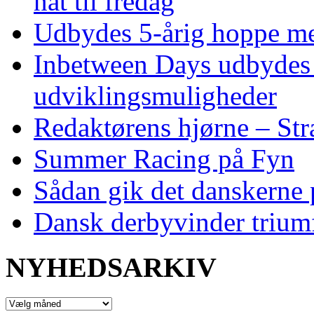
nat til fredag
Udbydes 5‑årig hoppe med 
Inbetween Days udbydes 
udviklingsmuligheder
Redaktørens hjørne – Str
Summer Racing på Fyn
Sådan gik det danskerne
Dansk derbyvinder trium
NYHEDSARKIV
NYHEDSARKIV