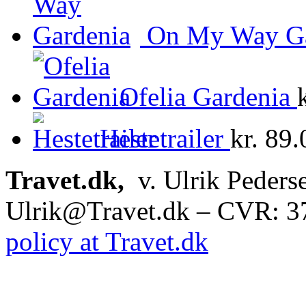
On My Way Ga
Ofelia Gardenia
Hestetrailer
kr.
89.
Travet.dk,
v. Ulrik Peders
Ulrik@Travet.dk – CVR: 
policy at Travet.dk