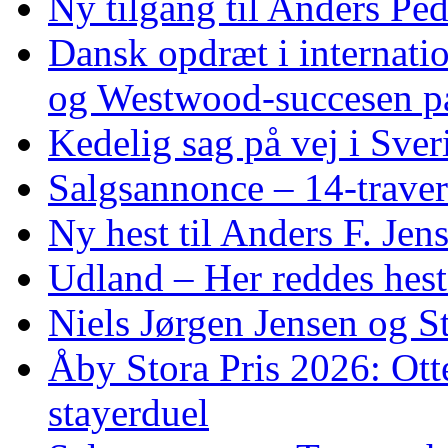
Ny tilgang til Anders Pe
Dansk opdræt i internati
og Westwood‑succesen p
Kedelig sag på vej i Sver
Salgsannonce – 14‑traver
Ny hest til Anders F. Jen
Udland – Her reddes hes
Niels Jørgen Jensen og S
Åby Stora Pris 2026: Otte 
stayerduel