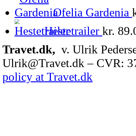
Ofelia Gardenia
Hestetrailer
kr.
89.
Travet.dk,
v. Ulrik Peders
Ulrik@Travet.dk – CVR: 
policy at Travet.dk