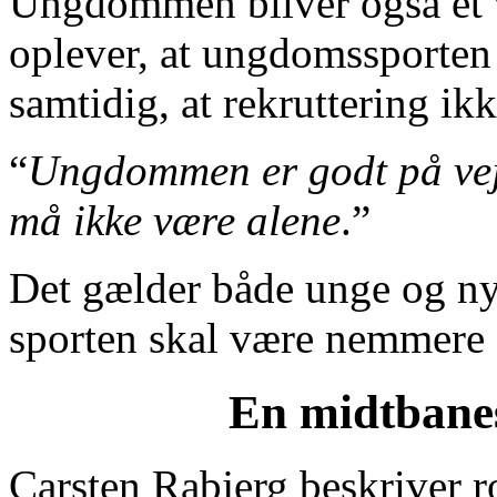
Ungdommen bliver også et v
oplever, at ungdomssporten 
samtidig, at rekruttering ikk
“
Ungdommen er godt på vej.
må ikke være alene
.”
Det gælder både unge og nye
sporten skal være nemmere 
En midtbanes
Carsten Rabjerg beskriver ro