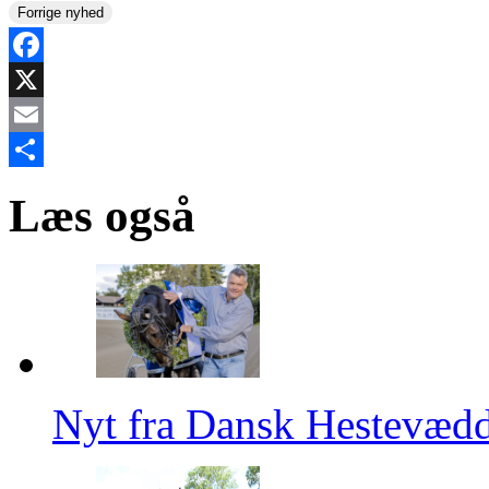
Forrige nyhed
Facebook
X
Email
Share
Læs også
Nyt fra Dansk Hestevæd