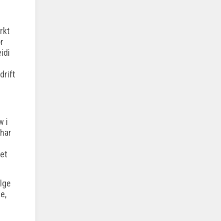
rkt
r
idi
drift
w i
 har
ket
ølge
e,