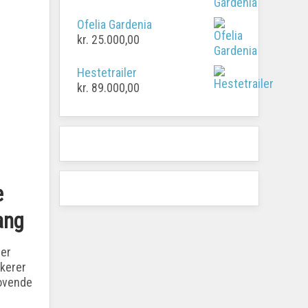
Ofelia Gardenia
kr.
25.000,00
Hestetrailer
kr.
89.000,00
e
ang
der
rkerer
lovende