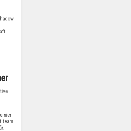
 Shadow
aft
ner
tive
æmier.
t team
år.