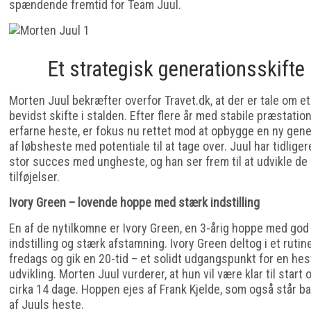
spændende fremtid for Team Juul.
Et strategisk generationsskifte
Morten Juul bekræfter overfor Travet.dk, at der er tale om et
bevidst skifte i stalden. Efter flere år med stabile præstation
erfarne heste, er fokus nu rettet mod at opbygge en ny gene
af løbsheste med potentiale til at tage over. Juul har tidliger
stor succes med ungheste, og han ser frem til at udvikle de
tilføjelser.
Ivory Green – lovende hoppe med stærk indstilling
En af de nytilkomne er Ivory Green, en 3-årig hoppe med god
indstilling og stærk afstamning. Ivory Green deltog i et rutine
fredags og gik en 20-tid – et solidt udgangspunkt for en hest
udvikling. Morten Juul vurderer, at hun vil være klar til start
cirka 14 dage. Hoppen ejes af Frank Kjelde, som også står ba
af Juuls heste.