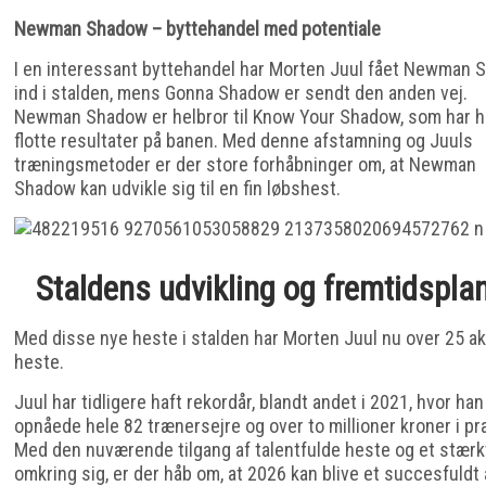
Newman Shadow – byttehandel med potentiale
I en interessant byttehandel har Morten Juul fået Newman
ind i stalden, mens Gonna Shadow er sendt den anden vej.
Newman Shadow er helbror til Know Your Shadow, som har h
flotte resultater på banen. Med denne afstamning og Juuls
træningsmetoder er der store forhåbninger om, at Newman
Shadow kan udvikle sig til en fin løbshest.
Staldens udvikling og fremtidspla
Med disse nye heste i stalden har Morten Juul nu over 25 ak
heste.
Juul har tidligere haft rekordår, blandt andet i 2021, hvor han
opnåede hele 82 trænersejre og over to millioner kroner i pr
Med den nuværende tilgang af talentfulde heste og et stærk
omkring sig, er der håb om, at 2026 kan blive et succesfuldt 