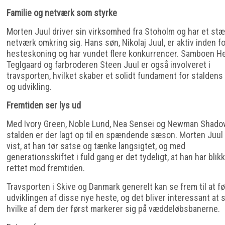
Familie og netværk som styrke
Morten Juul driver sin virksomhed fra Stoholm og har et stæ
netværk omkring sig. Hans søn, Nikolaj Juul, er aktiv inden fo
hesteskoning og har vundet flere konkurrencer. Samboen He
Teglgaard og farbroderen Steen Juul er også involveret i
travsporten, hvilket skaber et solidt fundament for staldens 
og udvikling.
Fremtiden ser lys ud
Med Ivory Green, Noble Lund, Nea Sensei og Newman Shado
stalden er der lagt op til en spændende sæson. Morten Juul
vist, at han tør satse og tænke langsigtet, og med
generationsskiftet i fuld gang er det tydeligt, at han har blik
rettet mod fremtiden.
Travsporten i Skive og Danmark generelt kan se frem til at f
udviklingen af disse nye heste, og det bliver interessant at s
hvilke af dem der først markerer sig på væddeløbsbanerne.