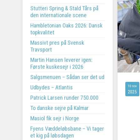
Stutteri Spring & Stald Tårs på
den internationale scene
Hambletonian Oaks 2026: Dansk
topkvalitet
Massivt pres på Svensk
Travsport
Martin Hansen leverer igen:
Første kuskesejr i 2026
Salgsmenuen – Sådan ser det ud
Udbydes – Atlantis
10 nov
2025
Patrick Larsen runder 750.000
To danske sejre på Kalmar
Masiol fik sejr i Norge
Fyens Væddeløbsbane – Vi tager
et kig på løbsdagen