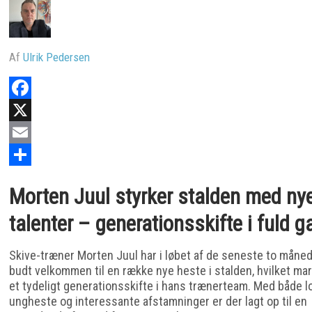
Af
Ulrik Pedersen
Facebook
X
Email
Share
Morten Juul styrker stalden med ny
talenter – generationsskifte i fuld g
Skive-træner Morten Juul har i løbet af de seneste to måne
budt velkommen til en række nye heste i stalden, hvilket ma
et tydeligt generationsskifte i hans trænerteam. Med både 
ungheste og interessante afstamninger er der lagt op til en