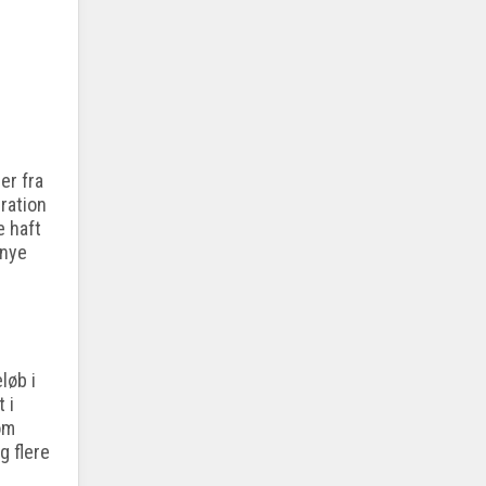
er fra
ration
e haft
 nye
løb i
 i
 om
g flere