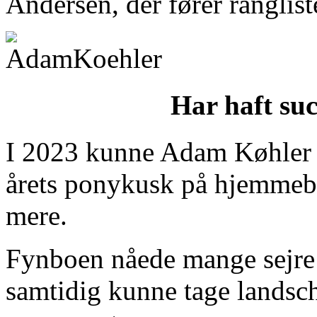
Andersen, der fører ranglist
Har haft suc
I 2023 kunne Adam Køhler se
årets ponykusk på hjemmeba
mere.
Fynboen nåede mange sejre i
samtidig kunne tage landsc