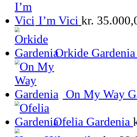
I’m Vici
kr.
35.000,
Orkide Gardenia
On My Way Ga
Ofelia Gardenia