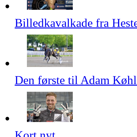
Billedkavalkade fra Hest
Den første til Adam Køhl
Kort nyt