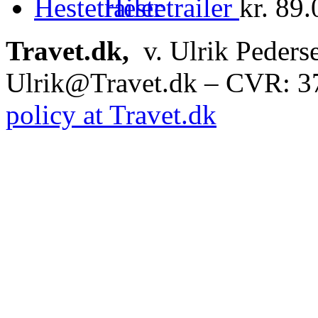
Hestetrailer
kr.
89.
Travet.dk,
v. Ulrik Peders
Ulrik@Travet.dk – CVR: 
policy at Travet.dk