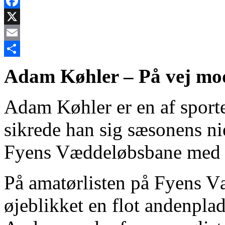
Facebook
X
Email
Share
Adam Køhler – På vej mo
Adam Køhler er en af sporte
sikrede han sig sæsonens ni
Fyens Væddeløbsbane med 
På amatørlisten på Fyens 
øjeblikket en flot andenpla