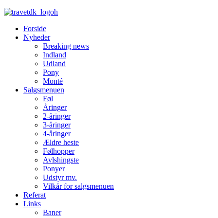
Forside
Nyheder
Breaking news
Indland
Udland
Pony
Monté
Salgsmenuen
Føl
Åringer
2-åringer
3-åringer
4-åringer
Ældre heste
Følhopper
Avlshingste
Ponyer
Udstyr mv.
Vilkår for salgsmenuen
Referat
Links
Baner