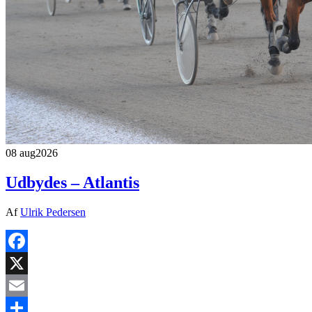
08 aug
2026
Udbydes – Atlantis
Af
Ulrik Pedersen
Facebook
X
Email