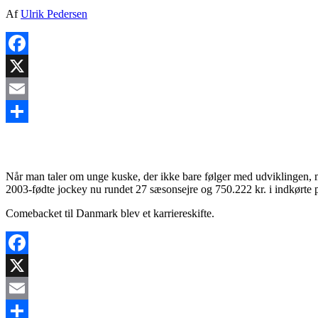
Af
Ulrik Pedersen
Facebook
X
Email
Share
Når man taler om unge kuske, der ikke bare følger med udviklingen, m
2003‑fødte jockey nu rundet 27 sæsonsejre og 750.222 kr. i indkørte 
Comebacket til Danmark blev et karriereskifte.
Facebook
X
Email