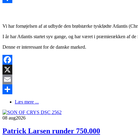
Share
Vi har fornøjelsen af at udbyde den brølstærke tyskfødte Atlantis (Ch
I år har Atlantis startet syv gange, og har været i præmierækken af de
Denne er interessant for de danske marked.
Facebook
X
Email
Share
Læs mere ...
08 aug
2026
Patrick Larsen runder 750.000