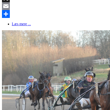
X
Email
Share
Læs mere ...