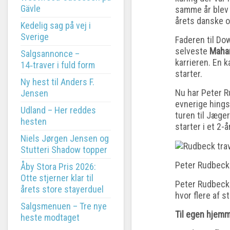
Gävle
samme år blev 
årets danske o
Kedelig sag på vej i
Sverige
Faderen til Do
selveste
Maha
Salgsannonce –
karrieren. En k
14‑traver i fuld form
starter.
Ny hest til Anders F.
Nu har Peter R
Jensen
evnerige hings
Udland – Her reddes
turen til Jæge
hesten
starter i et 2-
Niels Jørgen Jensen og
Stutteri Shadow topper
Peter Rudbeck 
Åby Stora Pris 2026:
Otte stjerner klar til
Peter Rudbeck 
årets store stayerduel
hvor flere af st
Salgsmenuen – Tre nye
Til egen hjemm
heste modtaget