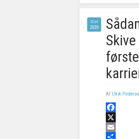
Sådan
22 jul
2020
Skive
første
karri
Af
Ulrik Peders
Facebook
X
Email