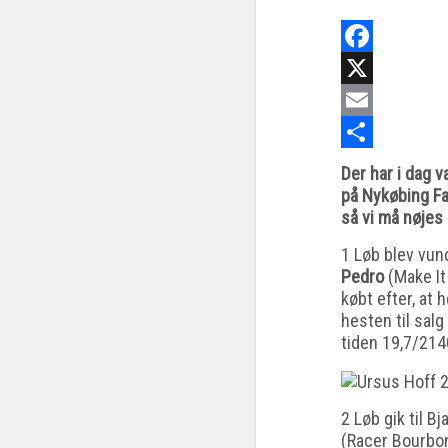
Facebook
X
Email
Share
Der har i dag 
på Nykøbing Fal
så vi må nøjes
1 Løb blev vun
Pedro
(Make It
købt efter, at 
hesten til salg
tiden 19,7/214
2 Løb gik til 
(Racer Bourbon