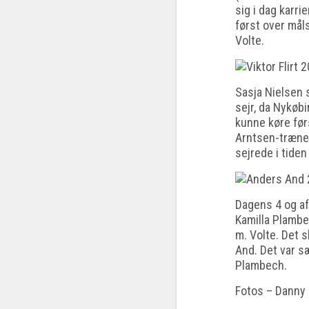
sig i dag karri
først over mål
Volte.
Sasja Nielsen s
sejr, da Nykøb
kunne køre før
Arntsen-træn
sejrede i tiden
Dagens 4 og af
Kamilla Plambe
m. Volte. Det 
And. Det var s
Plambech.
Fotos – Danny