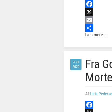
Facebook
X
Email
Læs mere ...
Share
Fra Go
22 jul
2020
Mort
Af
Ulrik Peders