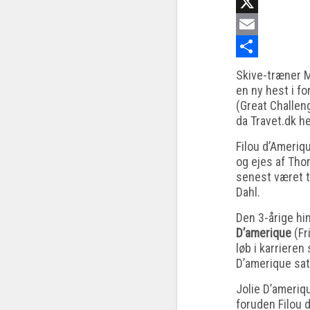
Facebook
X
Email
Share
Skive-træner M
en ny hest i fo
(Great Challen
da Travet.dk h
Filou d’Ameriq
og ejes af Tho
senest været 
Dahl.
Den 3-årige hi
D’amerique
(Fr
løb i karrieren
D’amerique sat
Jolie D’ameriq
foruden Filou 