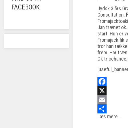
FACEBOOK
Jydsk 3 års Gr
Consultation.
Fromajacktoakin
Jan trænet ok.
start. Hun er v
Fromajack fik s
tror han rækker
frem. Har træn
Ok triochance,
[useful_banne
Facebook
X
Email
Læs mere ...
Share