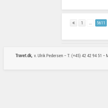
1
...
5611
Travet.dk,
v. Ulrik Pedersen – T: (+45) 42 42 94 51 –