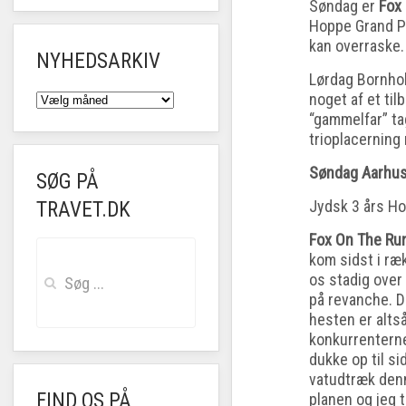
Søndag er
Fox
Hoppe Grand Pr
kan overraske.
NYHEDSARKIV
Lørdag Bornhol
NYHEDSARKIV
noget af et til
“gammelfar” ta
trioplacerning
Søndag Aarhu
SØG PÅ
Jydsk 3 års Ho
TRAVET.DK
Fox On The Ru
kom sidst i ræk
os stadig over
på revanche. D
hesten er alts
konkurrenterne.
dukke op til s
vatudtræk denn
FIND OS PÅ
planen og jeg 