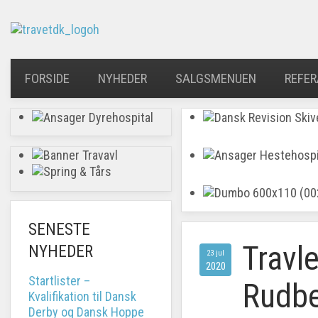
FORSIDE
NYHEDER
SALGSMENUEN
REFER
SENESTE
Travl
NYHEDER
23 jul
2020
Startlister –
Rudb
Kvalifikation til Dansk
Derby og Dansk Hoppe