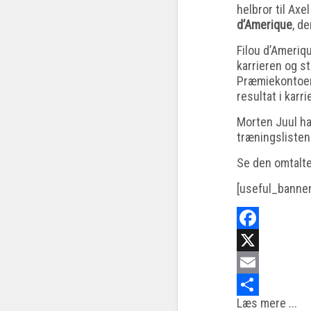
helbror til Ax
d’Amerique
, d
Filou d’Ameriq
karrieren og s
Præmiekontoen 
resultat i karr
Morten Juul ha
træningslisten
Se den omtalt
[useful_banne
Facebook
X
Email
Læs mere ...
Share