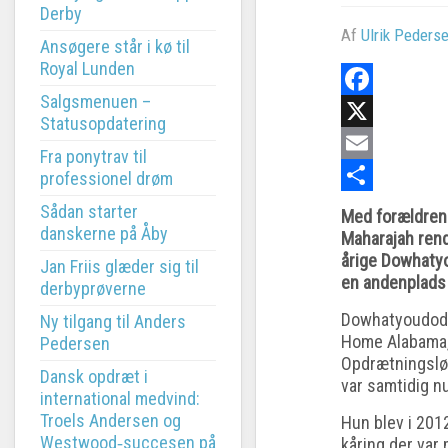
Derby
Af
Ulrik Peders
Ansøgere står i kø til
Royal Lunden
Salgsmenuen –
Facebook
Statusopdatering
X
Fra ponytrav til
Email
professionel drøm
Share
Sådan starter
Med forældre
danskerne på Åby
Maharajah rend
årige Dowhaty
Jan Friis glæder sig til
en andenplads
derbyprøverne
Dowhatyoudodo
Ny tilgang til Anders
Home Alabama,
Pedersen
Opdrætningsløb
Dansk opdræt i
var samtidig n
international medvind:
Troels Andersen og
Hun blev i 2012
Westwood‑succesen på
kåring der var